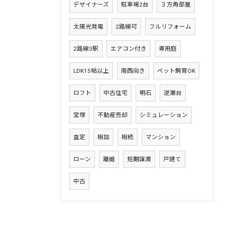
デザイナーズ
駐車場2台
３方角部屋
太陽光発電
2路線可
フルリフォーム
2路線3駅
エアコン付き
専用庭
LDK15帖以上
南西向き
ペット飼育OK
ロフト
中古住宅
明石
逆瀬台
宝塚
不動産売却
シミュレーション
査定
相談
相続
マンション
ローン
離婚
短期譲渡
戸建て
中古