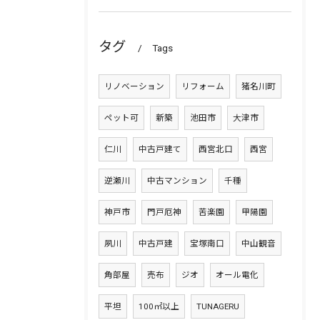
タグ
Tags
リノベーション
リフォーム
猪名川町
ペット可
新築
池田市
大津市
仁川
中古戸建て
西宮北口
西宮
逆瀬川
中古マンション
千種
神戸市
門戸厄神
苦楽園
甲陽園
夙川
中古戸建
宝塚南口
中山観音
角部屋
売布
ジオ
オール電化
平坦
100㎡以上
TUNAGERU