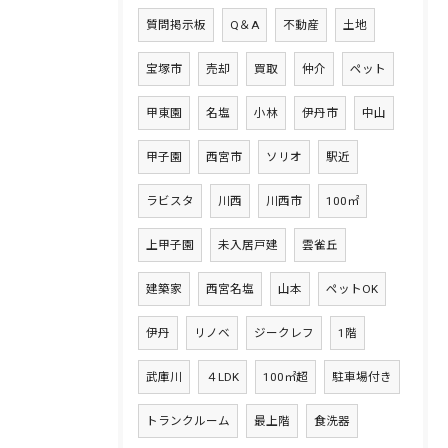
質問掲示板
Q＆A
不動産
土地
宝塚市
売却
買取
仲介
ペット
甲東園
名塩
小林
伊丹市
中山
甲子園
西宮市
ソリオ
駅近
ラビスタ
川西
川西市
100㎡
上甲子園
未入居戸建
雲雀丘
建築家
西宮名塩
山本
ペットOK
伊丹
リノベ
ジークレフ
1階
武庫川
４LDK
100㎡超
駐車場付き
トランクルーム
最上階
食洗器