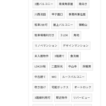
2面バルコニー
南東角部屋
南向き
川西池田
甲子園口
事務所兼住居
駐車2台可
屋上バルコニー
御殿山
駐車場権利付き
３LDK
角地
リノベマンション
デザインマンション
未入居物件
3階建て
食洗機
LDK20帖
二面採光
中山寺
床暖房
中古建て
WIC
ルーフバルコニー
吹き抜け
宅配ボックス
オートロック
3路線利用可
駅近物件
リバービュー