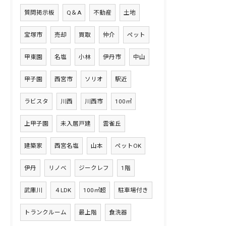
質問掲示板
Q＆A
不動産
土地
宝塚市
売却
買取
仲介
ペット
甲東園
名塩
小林
伊丹市
中山
甲子園
西宮市
ソリオ
駅近
ラビスタ
川西
川西市
100㎡
上甲子園
未入居戸建
雲雀丘
建築家
西宮名塩
山本
ペットOK
伊丹
リノベ
ジークレフ
1階
武庫川
４LDK
100㎡超
駐車場付き
トランクルーム
最上階
食洗器