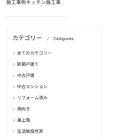
施工事例キッチン施工事例
書斎施工事例書斎施工事例
子供部屋間取り・阪急「石
橋阪大前」駅まで平坦徒歩
カテゴリー
Categories
8分 ・子育て世代にもうれ
しい、駅、買物施設、…
全てのカテゴリー
新築戸建て
中古戸建
中古マンション
リフォーム済み
南向き
最上階
生活施設充実