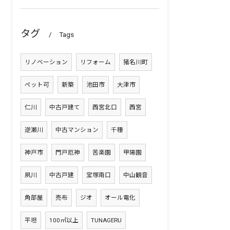
タグ
Tags
リノベーション
リフォーム
猪名川町
ペット可
新築
池田市
大津市
仁川
中古戸建て
西宮北口
西宮
逆瀬川
中古マンション
千種
神戸市
門戸厄神
苦楽園
甲陽園
夙川
中古戸建
宝塚南口
中山観音
角部屋
売布
ジオ
オール電化
平坦
100㎡以上
TUNAGERU