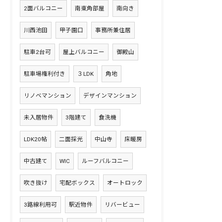
2面バルコニー
南東角部屋
南向き
川西池田
甲子園口
事務所兼住居
駐車2台可
屋上バルコニー
御殿山
駐車場権利付き
３LDK
角地
リノベマンション
デザインマンション
未入居物件
3階建て
食洗機
LDK20帖
二面採光
中山寺
床暖房
中古建て
WIC
ルーフバルコニー
吹き抜け
宅配ボックス
オートロック
3路線利用可
駅近物件
リバービュー