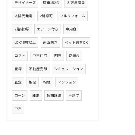
デザイナーズ
駐車場2台
３方角部屋
太陽光発電
2路線可
フルリフォーム
2路線3駅
エアコン付き
専用庭
LDK15帖以上
南西向き
ペット飼育OK
ロフト
中古住宅
明石
逆瀬台
宝塚
不動産売却
シミュレーション
査定
相談
相続
マンション
ローン
離婚
短期譲渡
戸建て
中古