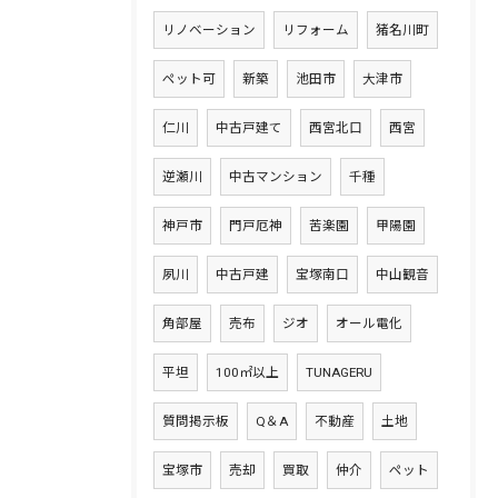
リノベーション
リフォーム
猪名川町
ペット可
新築
池田市
大津市
仁川
中古戸建て
西宮北口
西宮
逆瀬川
中古マンション
千種
神戸市
門戸厄神
苦楽園
甲陽園
夙川
中古戸建
宝塚南口
中山観音
角部屋
売布
ジオ
オール電化
平坦
100㎡以上
TUNAGERU
質問掲示板
Q＆A
不動産
土地
宝塚市
売却
買取
仲介
ペット