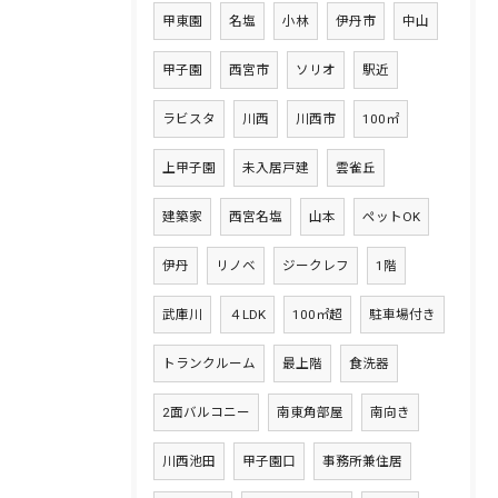
甲東園
名塩
小林
伊丹市
中山
甲子園
西宮市
ソリオ
駅近
ラビスタ
川西
川西市
100㎡
上甲子園
未入居戸建
雲雀丘
建築家
西宮名塩
山本
ペットOK
伊丹
リノベ
ジークレフ
1階
武庫川
４LDK
100㎡超
駐車場付き
トランクルーム
最上階
食洗器
2面バルコニー
南東角部屋
南向き
川西池田
甲子園口
事務所兼住居