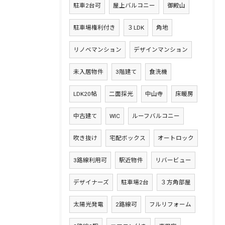
駐車2台可
屋上バルコニー
御殿山
駐車場権利付き
３LDK
角地
リノベマンション
デザインマンション
未入居物件
3階建て
食洗機
LDK20帖
二面採光
中山寺
床暖房
中古建て
WIC
ルーフバルコニー
吹き抜け
宅配ボックス
オートロック
3路線利用可
駅近物件
リバービュー
デザイナーズ
駐車場2台
３方角部屋
太陽光発電
2路線可
フルリフォーム