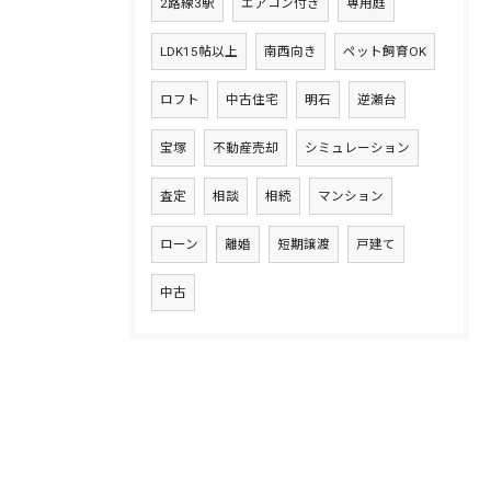
2路線3駅
エアコン付き
専用庭
LDK15帖以上
南西向き
ペット飼育OK
ロフト
中古住宅
明石
逆瀬台
宝塚
不動産売却
シミュレーション
査定
相談
相続
マンション
ローン
離婚
短期譲渡
戸建て
中古