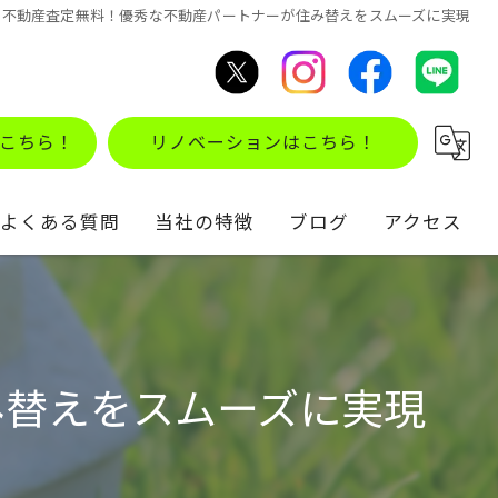
不動産査定無料！優秀な不動産パートナーが住み替えをスムーズに実現
こちら！
リノベーションはこちら！
よくある質問
当社の特徴
ブログ
アクセス
不動産買取
コラム
住み替え
み替えをスムーズに実現
仲介
リノベーション