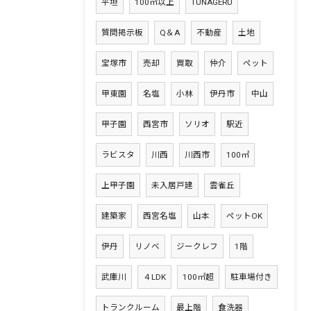
平坦
100㎡以上
TUNAGERU
質問掲示板
Q＆A
不動産
土地
宝塚市
売却
買取
仲介
ペット
甲東園
名塩
小林
伊丹市
中山
甲子園
西宮市
ソリオ
駅近
ラビスタ
川西
川西市
100㎡
上甲子園
未入居戸建
雲雀丘
建築家
西宮名塩
山本
ペットOK
伊丹
リノベ
ジークレフ
1階
武庫川
４LDK
100㎡超
駐車場付き
トランクルーム
最上階
食洗器