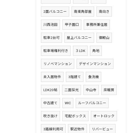
2面バルコニー
南東角部屋
南向き
川西池田
甲子園口
事務所兼住居
駐車2台可
屋上バルコニー
御殿山
駐車場権利付き
３LDK
角地
リノベマンション
デザインマンション
未入居物件
3階建て
食洗機
LDK20帖
二面採光
中山寺
床暖房
中古建て
WIC
ルーフバルコニー
吹き抜け
宅配ボックス
オートロック
3路線利用可
駅近物件
リバービュー