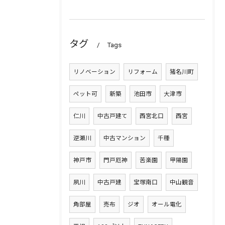
タグ
Tags
リノベーション
リフォーム
猪名川町
ペット可
新築
池田市
大津市
仁川
中古戸建て
西宮北口
西宮
逆瀬川
中古マンション
千種
神戸市
門戸厄神
苦楽園
甲陽園
夙川
中古戸建
宝塚南口
中山観音
角部屋
売布
ジオ
オール電化