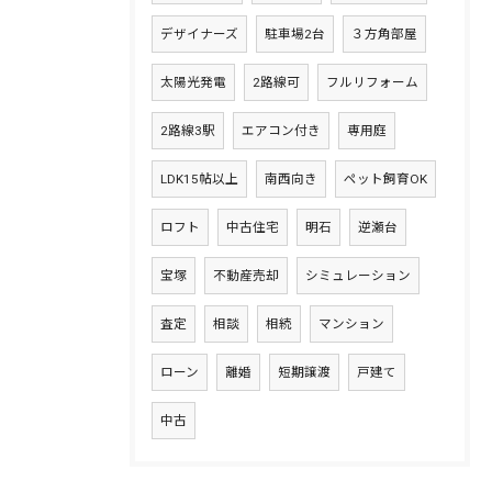
デザイナーズ
駐車場2台
３方角部屋
太陽光発電
2路線可
フルリフォーム
2路線3駅
エアコン付き
専用庭
LDK15帖以上
南西向き
ペット飼育OK
ロフト
中古住宅
明石
逆瀬台
宝塚
不動産売却
シミュレーション
査定
相談
相続
マンション
ローン
離婚
短期譲渡
戸建て
中古