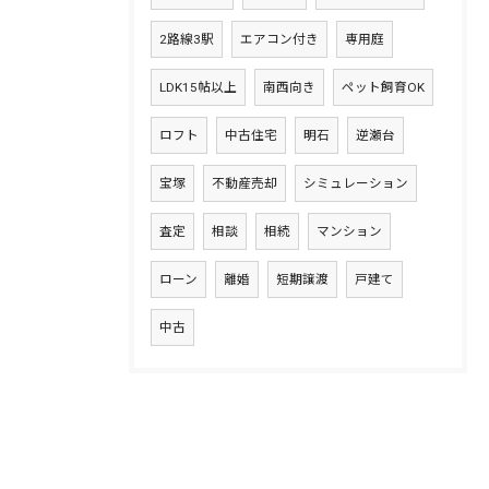
2路線3駅
エアコン付き
専用庭
LDK15帖以上
南西向き
ペット飼育OK
ロフト
中古住宅
明石
逆瀬台
宝塚
不動産売却
シミュレーション
査定
相談
相続
マンション
ローン
離婚
短期譲渡
戸建て
中古