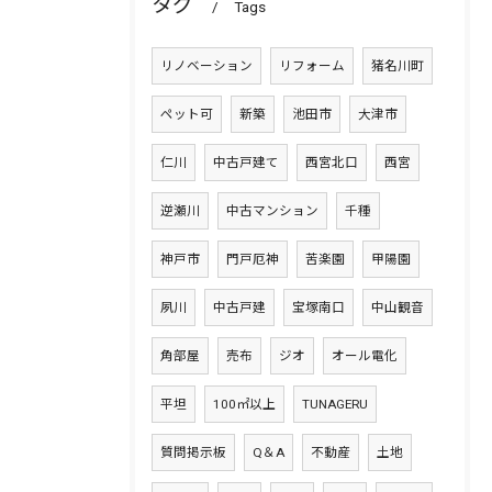
タグ
Tags
リノベーション
リフォーム
猪名川町
ペット可
新築
池田市
大津市
仁川
中古戸建て
西宮北口
西宮
逆瀬川
中古マンション
千種
神戸市
門戸厄神
苦楽園
甲陽園
夙川
中古戸建
宝塚南口
中山観音
角部屋
売布
ジオ
オール電化
平坦
100㎡以上
TUNAGERU
質問掲示板
Q＆A
不動産
土地