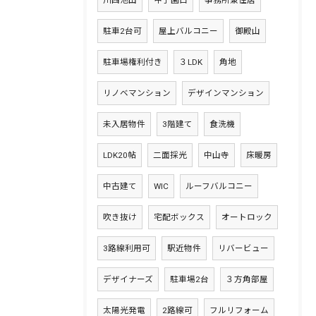
川西池田
甲子園口
事務所兼住居
駐車2台可
屋上バルコニー
御殿山
駐車場権利付き
３LDK
角地
リノベマンション
デザインマンション
未入居物件
3階建て
食洗機
LDK20帖
二面採光
中山寺
床暖房
中古建て
WIC
ルーフバルコニー
吹き抜け
宅配ボックス
オートロック
3路線利用可
駅近物件
リバービュー
デザイナーズ
駐車場2台
３方角部屋
太陽光発電
2路線可
フルリフォーム