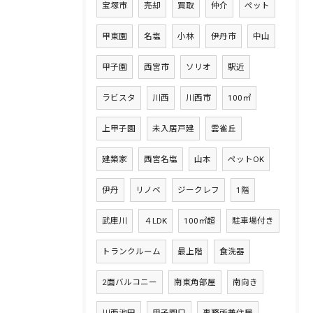
宝塚市
売却
買取
仲介
ペット
甲東園
名塩
小林
伊丹市
中山
甲子園
西宮市
ソリオ
駅近
ラビスタ
川西
川西市
100㎡
上甲子園
未入居戸建
雲雀丘
建築家
西宮名塩
山本
ペットOK
伊丹
リノベ
ジークレフ
1階
武庫川
４LDK
100㎡超
駐車場付き
トランクルーム
最上階
食洗器
2面バルコニー
南東角部屋
南向き