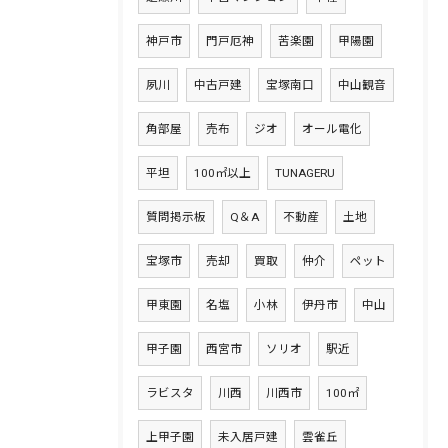
神戸市
門戸厄神
苦楽園
甲陽園
夙川
中古戸建
宝塚南口
中山観音
角部屋
売布
ジオ
オール電化
平坦
100㎡以上
TUNAGERU
質問掲示板
Q＆A
不動産
土地
宝塚市
売却
買取
仲介
ペット
甲東園
名塩
小林
伊丹市
中山
甲子園
西宮市
ソリオ
駅近
ラビスタ
川西
川西市
100㎡
上甲子園
未入居戸建
雲雀丘