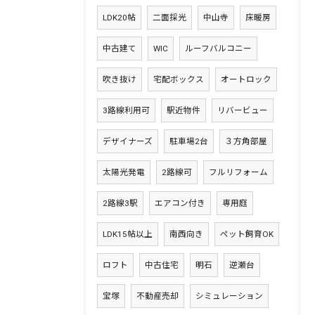
LDK20帖
二面採光
中山寺
床暖房
中古建て
WIC
ルーフバルコニー
吹き抜け
宅配ボックス
オートロック
3路線利用可
駅近物件
リバービュー
デザイナーズ
駐車場2台
３方角部屋
太陽光発電
2路線可
フルリフォーム
2路線3駅
エアコン付き
専用庭
LDK15帖以上
南西向き
ペット飼育OK
ロフト
中古住宅
明石
逆瀬台
宝塚
不動産売却
シミュレーション