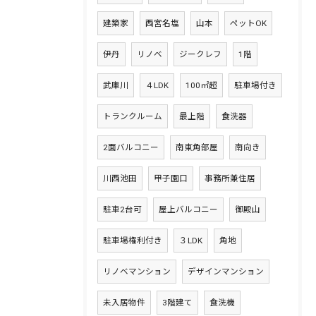
建築家
西宮名塩
山本
ペットOK
伊丹
リノベ
ジークレフ
1階
武庫川
４LDK
100㎡超
駐車場付き
トランクルーム
最上階
食洗器
2面バルコニー
南東角部屋
南向き
川西池田
甲子園口
事務所兼住居
駐車2台可
屋上バルコニー
御殿山
駐車場権利付き
３LDK
角地
リノベマンション
デザインマンション
未入居物件
3階建て
食洗機