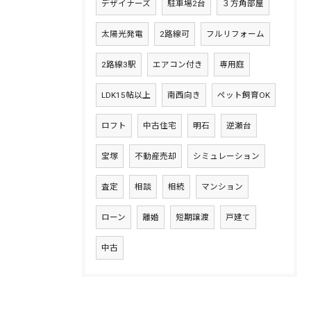
デザイナーズ
駐車場2台
３方角部屋
太陽光発電
2路線可
フルリフォーム
2路線3駅
エアコン付き
専用庭
LDK15帖以上
南西向き
ペット飼育OK
ロフト
中古住宅
明石
逆瀬台
宝塚
不動産売却
シミュレーション
査定
相談
相続
マンション
ローン
離婚
短期譲渡
戸建て
中古