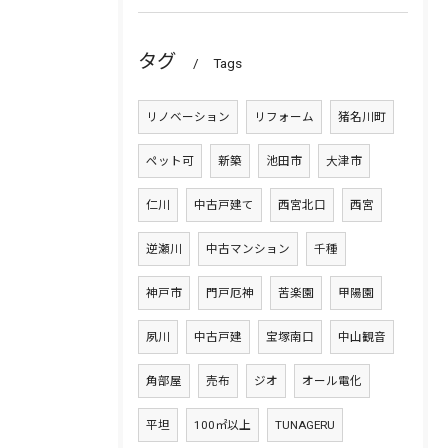
タグ
Tags
リノベーション
リフォーム
猪名川町
ペット可
新築
池田市
大津市
仁川
中古戸建て
西宮北口
西宮
逆瀬川
中古マンション
千種
神戸市
門戸厄神
苦楽園
甲陽園
夙川
中古戸建
宝塚南口
中山観音
角部屋
売布
ジオ
オール電化
平坦
100㎡以上
TUNAGERU