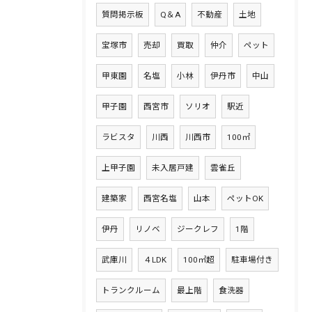
質問掲示板
Q＆A
不動産
土地
宝塚市
売却
買取
仲介
ペット
甲東園
名塩
小林
伊丹市
中山
甲子園
西宮市
ソリオ
駅近
ラビスタ
川西
川西市
100㎡
上甲子園
未入居戸建
雲雀丘
建築家
西宮名塩
山本
ペットOK
伊丹
リノベ
ジークレフ
1階
武庫川
４LDK
100㎡超
駐車場付き
トランクルーム
最上階
食洗器