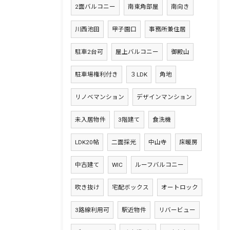
2面バルコニー
南東角部屋
南向き
川西池田
甲子園口
事務所兼住居
駐車2台可
屋上バルコニー
御殿山
駐車場権利付き
３LDK
角地
リノベマンション
デザインマンション
未入居物件
3階建て
食洗機
LDK20帖
二面採光
中山寺
床暖房
中古建て
WIC
ルーフバルコニー
吹き抜け
宅配ボックス
オートロック
3路線利用可
駅近物件
リバービュー