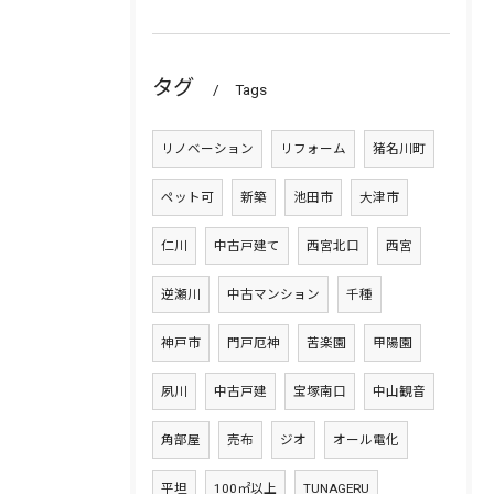
タグ
Tags
リノベーション
リフォーム
猪名川町
ペット可
新築
池田市
大津市
仁川
中古戸建て
西宮北口
西宮
逆瀬川
中古マンション
千種
神戸市
門戸厄神
苦楽園
甲陽園
夙川
中古戸建
宝塚南口
中山観音
角部屋
売布
ジオ
オール電化
平坦
100㎡以上
TUNAGERU