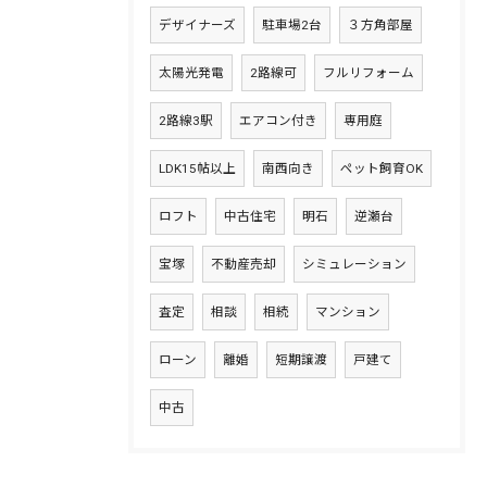
デザイナーズ
駐車場2台
３方角部屋
太陽光発電
2路線可
フルリフォーム
2路線3駅
エアコン付き
専用庭
LDK15帖以上
南西向き
ペット飼育OK
ロフト
中古住宅
明石
逆瀬台
宝塚
不動産売却
シミュレーション
査定
相談
相続
マンション
ローン
離婚
短期譲渡
戸建て
中古