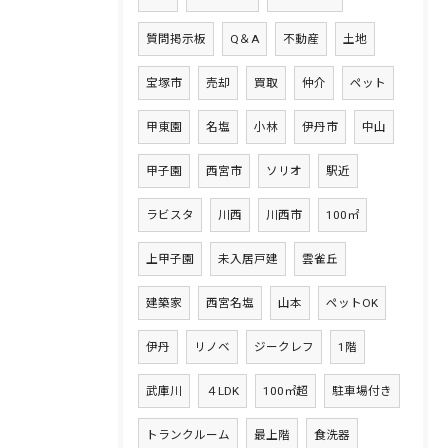
質問掲示板
Q＆A
不動産
土地
宝塚市
売却
買取
仲介
ペット
甲東園
名塩
小林
伊丹市
中山
甲子園
西宮市
ソリオ
駅近
ラビスタ
川西
川西市
100㎡
上甲子園
未入居戸建
雲雀丘
建築家
西宮名塩
山本
ペットOK
伊丹
リノベ
ジークレフ
1階
武庫川
４LDK
100㎡超
駐車場付き
トランクルーム
最上階
食洗器