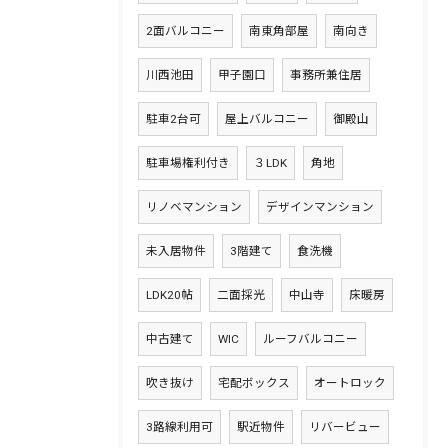
2面バルコニー
南東角部屋
南向き
川西池田
甲子園口
事務所兼住居
駐車2台可
屋上バルコニー
御殿山
駐車場権利付き
３LDK
角地
リノベマンション
デザインマンション
未入居物件
3階建て
食洗機
LDK20帖
二面採光
中山寺
床暖房
中古建て
WIC
ルーフバルコニー
吹き抜け
宅配ボックス
オートロック
3路線利用可
駅近物件
リバービュー