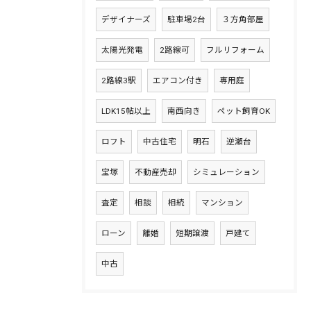
デザイナーズ
駐車場2台
３方角部屋
太陽光発電
2路線可
フルリフォーム
2路線3駅
エアコン付き
専用庭
LDK15帖以上
南西向き
ペット飼育OK
ロフト
中古住宅
明石
逆瀬台
宝塚
不動産売却
シミュレーション
査定
相談
相続
マンション
ローン
離婚
短期譲渡
戸建て
中古