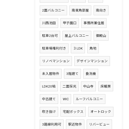
2面バルコニー
南東角部屋
南向き
川西池田
甲子園口
事務所兼住居
駐車2台可
屋上バルコニー
御殿山
駐車場権利付き
３LDK
角地
リノベマンション
デザインマンション
未入居物件
3階建て
食洗機
LDK20帖
二面採光
中山寺
床暖房
中古建て
WIC
ルーフバルコニー
吹き抜け
宅配ボックス
オートロック
3路線利用可
駅近物件
リバービュー