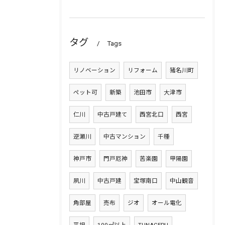
タグ
Tags
リノベーション
リフォーム
猪名川町
ペット可
新築
池田市
大津市
仁川
中古戸建て
西宮北口
西宮
逆瀬川
中古マンション
千種
神戸市
門戸厄神
苦楽園
甲陽園
夙川
中古戸建
宝塚南口
中山観音
角部屋
売布
ジオ
オール電化