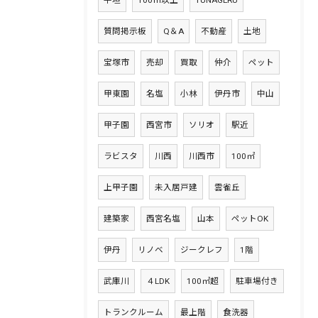
平坦
100㎡以上
TUNAGERU
質問掲示板
Q＆A
不動産
土地
宝塚市
売却
買取
仲介
ペット
甲東園
名塩
小林
伊丹市
中山
甲子園
西宮市
ソリオ
駅近
ラビスタ
川西
川西市
100㎡
上甲子園
未入居戸建
雲雀丘
建築家
西宮名塩
山本
ペットOK
伊丹
リノベ
ジークレフ
1階
武庫川
４LDK
100㎡超
駐車場付き
トランクルーム
最上階
食洗器