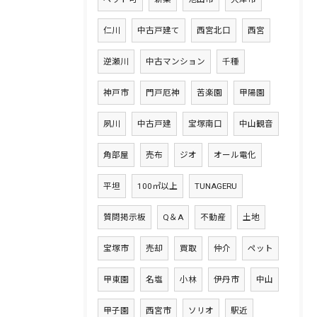
仁川
中古戸建て
西宮北口
西宮
逆瀬川
中古マンション
千種
神戸市
門戸厄神
苦楽園
甲陽園
夙川
中古戸建
宝塚南口
中山観音
角部屋
売布
ジオ
オール電化
平坦
100㎡以上
TUNAGERU
質問掲示板
Q＆A
不動産
土地
宝塚市
売却
買取
仲介
ペット
甲東園
名塩
小林
伊丹市
中山
甲子園
西宮市
ソリオ
駅近