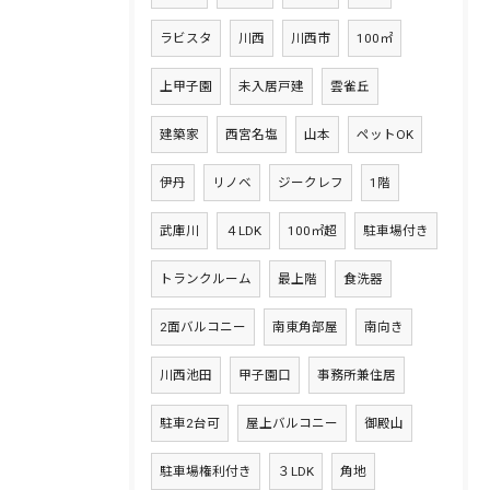
ラビスタ
川西
川西市
100㎡
上甲子園
未入居戸建
雲雀丘
建築家
西宮名塩
山本
ペットOK
伊丹
リノベ
ジークレフ
1階
武庫川
４LDK
100㎡超
駐車場付き
トランクルーム
最上階
食洗器
2面バルコニー
南東角部屋
南向き
川西池田
甲子園口
事務所兼住居
駐車2台可
屋上バルコニー
御殿山
駐車場権利付き
３LDK
角地