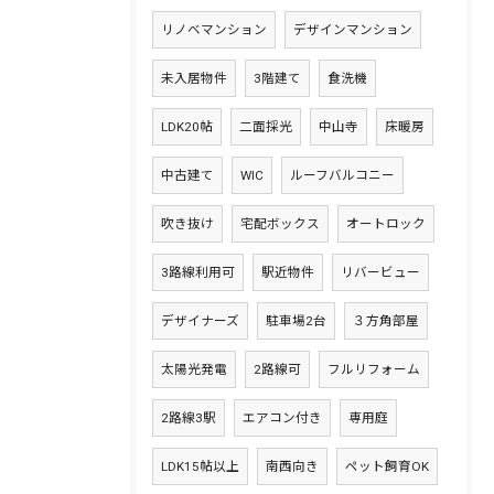
リノベマンション
デザインマンション
未入居物件
3階建て
食洗機
LDK20帖
二面採光
中山寺
床暖房
中古建て
WIC
ルーフバルコニー
吹き抜け
宅配ボックス
オートロック
3路線利用可
駅近物件
リバービュー
デザイナーズ
駐車場2台
３方角部屋
太陽光発電
2路線可
フルリフォーム
2路線3駅
エアコン付き
専用庭
LDK15帖以上
南西向き
ペット飼育OK