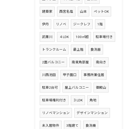
建築家
西宮名塩
山本
ペットOK
伊丹
リノベ
ジークレフ
1階
武庫川
４LDK
100㎡超
駐車場付き
トランクルーム
最上階
食洗器
2面バルコニー
南東角部屋
南向き
川西池田
甲子園口
事務所兼住居
駐車2台可
屋上バルコニー
御殿山
駐車場権利付き
３LDK
角地
リノベマンション
デザインマンション
未入居物件
3階建て
食洗機