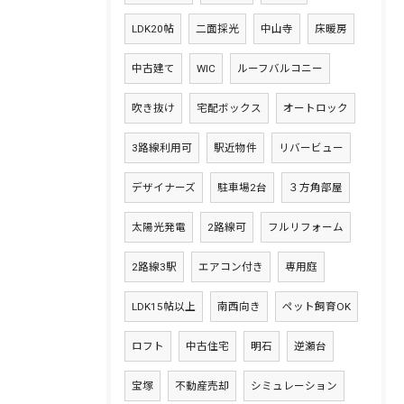
LDK20帖
二面採光
中山寺
床暖房
中古建て
WIC
ルーフバルコニー
吹き抜け
宅配ボックス
オートロック
3路線利用可
駅近物件
リバービュー
デザイナーズ
駐車場2台
３方角部屋
太陽光発電
2路線可
フルリフォーム
2路線3駅
エアコン付き
専用庭
LDK15帖以上
南西向き
ペット飼育OK
ロフト
中古住宅
明石
逆瀬台
宝塚
不動産売却
シミュレーション