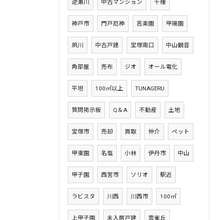
逆瀬川
中古マンション
千種
神戸市
門戸厄神
苦楽園
甲陽園
夙川
中古戸建
宝塚南口
中山観音
角部屋
売布
ジオ
オール電化
平坦
100㎡以上
TUNAGERU
質問掲示板
Q＆A
不動産
土地
宝塚市
売却
買取
仲介
ペット
甲東園
名塩
小林
伊丹市
中山
甲子園
西宮市
ソリオ
駅近
ラビスタ
川西
川西市
100㎡
上甲子園
未入居戸建
雲雀丘