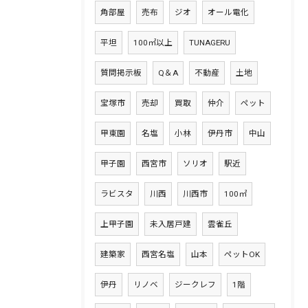
角部屋
売布
ジオ
オール電化
平坦
100㎡以上
TUNAGERU
質問掲示板
Q＆A
不動産
土地
宝塚市
売却
買取
仲介
ペット
甲東園
名塩
小林
伊丹市
中山
甲子園
西宮市
ソリオ
駅近
ラビスタ
川西
川西市
100㎡
上甲子園
未入居戸建
雲雀丘
建築家
西宮名塩
山本
ペットOK
伊丹
リノベ
ジークレフ
1階