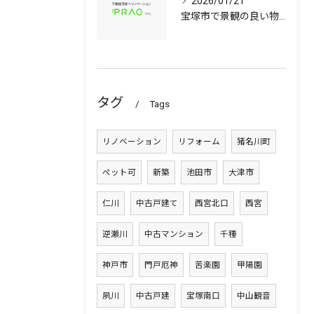
2026/01/21
宝塚市で景観の良い物件選びに役立つ中古マンションと中古戸建てのポイント
タグ
Tags
リノベーション
リフォーム
猪名川町
ペット可
新築
池田市
大津市
仁川
中古戸建て
西宮北口
西宮
逆瀬川
中古マンション
千種
神戸市
門戸厄神
苦楽園
甲陽園
夙川
中古戸建
宝塚南口
中山観音