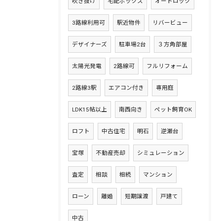
吹き抜け
宅配ボックス
オートロック
3路線利用可
駅近物件
リバービュー
デザイナーズ
駐車場2台
３方角部屋
太陽光発電
2路線可
フルリフォーム
2路線3駅
エアコン付き
専用庭
LDK15帖以上
南西向き
ペット飼育OK
ロフト
中古住宅
明石
逆瀬台
宝塚
不動産売却
シミュレーション
査定
相談
相続
マンション
ローン
離婚
短期譲渡
戸建て
中古