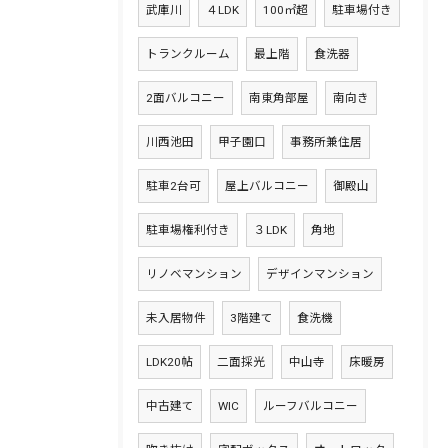
武庫川
４LDK
100㎡超
駐車場付き
トランクルーム
最上階
食洗器
2面バルコニー
南東角部屋
南向き
川西池田
甲子園口
事務所兼住居
駐車2台可
屋上バルコニー
御殿山
駐車場権利付き
３LDK
角地
リノベマンション
デザインマンション
未入居物件
3階建て
食洗機
LDK20帖
二面採光
中山寺
床暖房
中古建て
WIC
ルーフバルコニー