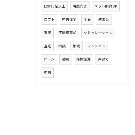
LDK15帖以上
南西向き
ペット飼育OK
ロフト
中古住宅
明石
逆瀬台
宝塚
不動産売却
シミュレーション
査定
相談
相続
マンション
ローン
離婚
短期譲渡
戸建て
中古