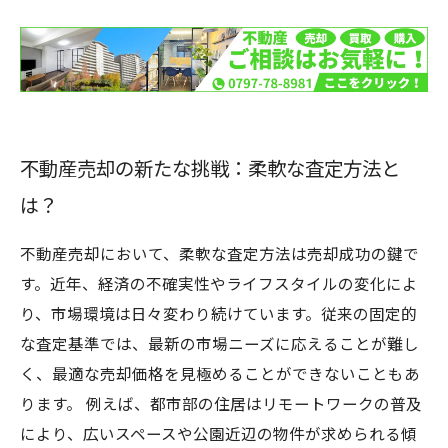
経済状況の変化に応じた適切な価格設定の重要
性
買い手のニーズに応える：成功する不動産売却
の秘訣
事例紹介：柔軟な査定がもたらした成功ストー
不動産売却の新たな挑戦：柔軟な査定方法と
リー
は？
賢い選択の第一歩：柔軟な査定で不動産を最大
限に活かす
不動産売却において、柔軟な査定方法は売却成功の鍵で
す。近年、経済の不確実性やライフスタイルの変化によ
り、市場環境は日々変わり続けています。従来の固定的
な査定基準では、最新の市場ニーズに応えることが難し
く、最適な売却価格を見極めることができないこともあ
ります。 例えば、都市部の住居はリモートワークの普及
により、広いスペースや公園近辺の物件が求められる傾