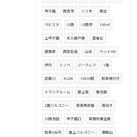
甲子園
西宮市
ソリオ
駅近
ラビスタ
川西
川西市
100㎡
上甲子園
未入居戸建
雲雀丘
建築家
西宮名塩
山本
ペットOK
伊丹
リノベ
ジークレフ
1階
武庫川
４LDK
100㎡超
駐車場付き
トランクルーム
最上階
食洗器
2面バルコニー
南東角部屋
南向き
川西池田
甲子園口
事務所兼住居
駐車2台可
屋上バルコニー
御殿山