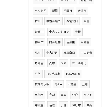
リノベーション
リフォーム
猪名川町
ペット可
新築
池田市
大津市
仁川
中古戸建て
西宮北口
西宮
逆瀬川
中古マンション
千種
神戸市
門戸厄神
苦楽園
甲陽園
夙川
中古戸建
宝塚南口
中山観音
角部屋
売布
ジオ
オール電化
平坦
100㎡以上
TUNAGERU
質問掲示板
Q＆A
不動産
土地
宝塚市
売却
買取
仲介
ペット
甲東園
名塩
小林
伊丹市
中山