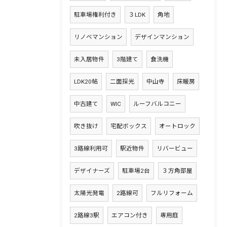
駐車場権利付き
３LDK
角地
リノベマンション
デザインマンション
未入居物件
3階建て
食洗機
LDK20帖
二面採光
中山寺
床暖房
中古建て
WIC
ルーフバルコニー
吹き抜け
宅配ボックス
オートロック
3路線利用可
駅近物件
リバービュー
デザイナーズ
駐車場2台
３方角部屋
太陽光発電
2路線可
フルリフォーム
2路線3駅
エアコン付き
専用庭