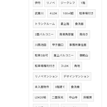
伊丹
リノベ
ジークレフ
1階
武庫川
４LDK
100㎡超
駐車場付き
トランクルーム
最上階
食洗器
2面バルコニー
南東角部屋
南向き
川西池田
甲子園口
事務所兼住居
駐車2台可
屋上バルコニー
御殿山
駐車場権利付き
３LDK
角地
リノベマンション
デザインマンション
未入居物件
3階建て
食洗機
LDK20帖
二面採光
中山寺
床暖房