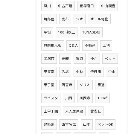
夙川
中古戸建
宝塚南口
中山観音
角部屋
売布
ジオ
オール電化
平坦
100㎡以上
TUNAGERU
質問掲示板
Q＆A
不動産
土地
宝塚市
売却
買取
仲介
ペット
甲東園
名塩
小林
伊丹市
中山
甲子園
西宮市
ソリオ
駅近
ラビスタ
川西
川西市
100㎡
上甲子園
未入居戸建
雲雀丘
建築家
西宮名塩
山本
ペットOK