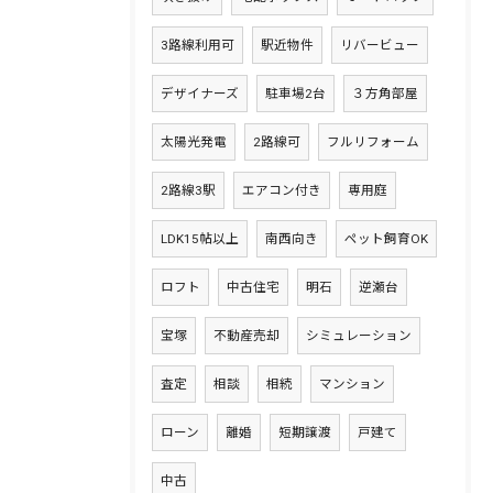
3路線利用可
駅近物件
リバービュー
デザイナーズ
駐車場2台
３方角部屋
太陽光発電
2路線可
フルリフォーム
2路線3駅
エアコン付き
専用庭
LDK15帖以上
南西向き
ペット飼育OK
ロフト
中古住宅
明石
逆瀬台
宝塚
不動産売却
シミュレーション
査定
相談
相続
マンション
ローン
離婚
短期譲渡
戸建て
中古