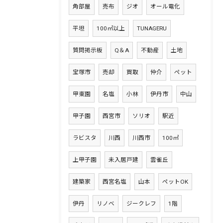
角部屋
売布
ジオ
オール電化
平坦
100㎡以上
TUNAGERU
質問掲示板
Q＆A
不動産
土地
宝塚市
売却
買取
仲介
ペット
甲東園
名塩
小林
伊丹市
中山
甲子園
西宮市
ソリオ
駅近
ラビスタ
川西
川西市
100㎡
上甲子園
未入居戸建
雲雀丘
建築家
西宮名塩
山本
ペットOK
伊丹
リノベ
ジークレフ
1階