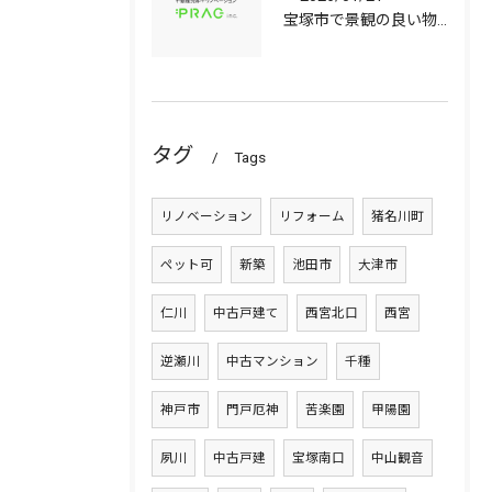
宝塚市で景観の良い物件選びに役立つ中古マンションと中古戸建てのポイント
タグ
Tags
リノベーション
リフォーム
猪名川町
ペット可
新築
池田市
大津市
仁川
中古戸建て
西宮北口
西宮
逆瀬川
中古マンション
千種
神戸市
門戸厄神
苦楽園
甲陽園
夙川
中古戸建
宝塚南口
中山観音