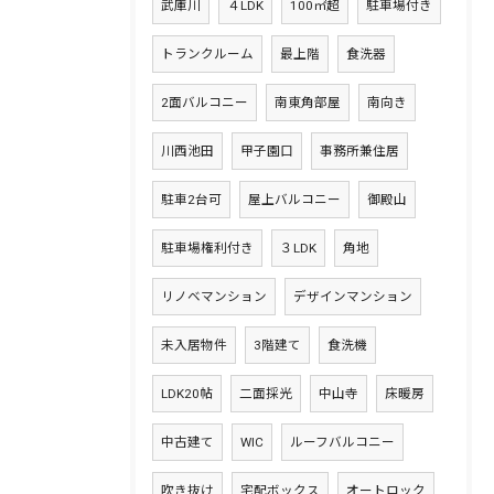
武庫川
４LDK
100㎡超
駐車場付き
トランクルーム
最上階
食洗器
2面バルコニー
南東角部屋
南向き
川西池田
甲子園口
事務所兼住居
駐車2台可
屋上バルコニー
御殿山
駐車場権利付き
３LDK
角地
リノベマンション
デザインマンション
未入居物件
3階建て
食洗機
LDK20帖
二面採光
中山寺
床暖房
中古建て
WIC
ルーフバルコニー
吹き抜け
宅配ボックス
オートロック