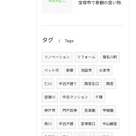
宝塚市で景観の良い物件選びに役立つ中古マンションと中古戸建てのポイント
タグ
Tags
リノベーション
リフォーム
猪名川町
ペット可
新築
池田市
大津市
仁川
中古戸建て
西宮北口
西宮
逆瀬川
中古マンション
千種
神戸市
門戸厄神
苦楽園
甲陽園
夙川
中古戸建
宝塚南口
中山観音