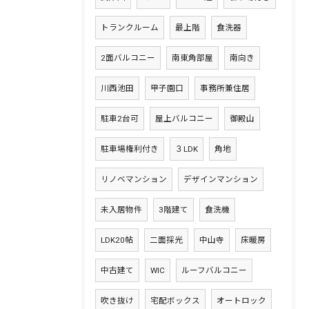
トランクルーム
最上階
食洗器
2面バルコニー
南東角部屋
南向き
川西池田
甲子園口
事務所兼住居
駐車2台可
屋上バルコニー
御殿山
駐車場権利付き
３LDK
角地
リノベマンション
デザインマンション
未入居物件
3階建て
食洗機
LDK20帖
二面採光
中山寺
床暖房
中古建て
WIC
ルーフバルコニー
吹き抜け
宅配ボックス
オートロック