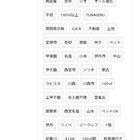
角部屋
売布
ジオ
オール電化
平坦
100㎡以上
TUNAGERU
質問掲示板
Q＆A
不動産
土地
宝塚市
売却
買取
仲介
ペット
甲東園
名塩
小林
伊丹市
中山
甲子園
西宮市
ソリオ
駅近
ラビスタ
川西
川西市
100㎡
上甲子園
未入居戸建
雲雀丘
建築家
西宮名塩
山本
ペットOK
伊丹
リノベ
ジークレフ
1階
武庫川
４LDK
100㎡超
駐車場付き