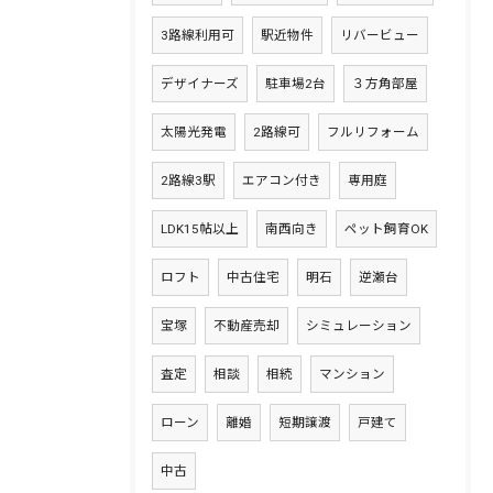
3路線利用可
駅近物件
リバービュー
デザイナーズ
駐車場2台
３方角部屋
太陽光発電
2路線可
フルリフォーム
2路線3駅
エアコン付き
専用庭
LDK15帖以上
南西向き
ペット飼育OK
ロフト
中古住宅
明石
逆瀬台
宝塚
不動産売却
シミュレーション
査定
相談
相続
マンション
ローン
離婚
短期譲渡
戸建て
中古