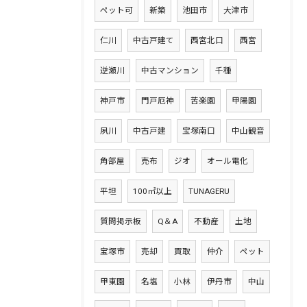
ペット可
新築
池田市
大津市
仁川
中古戸建て
西宮北口
西宮
逆瀬川
中古マンション
千種
神戸市
門戸厄神
苦楽園
甲陽園
夙川
中古戸建
宝塚南口
中山観音
角部屋
売布
ジオ
オール電化
平坦
100㎡以上
TUNAGERU
質問掲示板
Q＆A
不動産
土地
宝塚市
売却
買取
仲介
ペット
甲東園
名塩
小林
伊丹市
中山