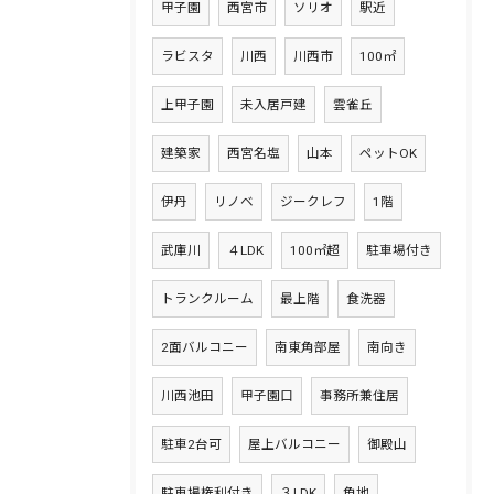
甲子園
西宮市
ソリオ
駅近
ラビスタ
川西
川西市
100㎡
上甲子園
未入居戸建
雲雀丘
建築家
西宮名塩
山本
ペットOK
伊丹
リノベ
ジークレフ
1階
武庫川
４LDK
100㎡超
駐車場付き
トランクルーム
最上階
食洗器
2面バルコニー
南東角部屋
南向き
川西池田
甲子園口
事務所兼住居
駐車2台可
屋上バルコニー
御殿山
駐車場権利付き
３LDK
角地