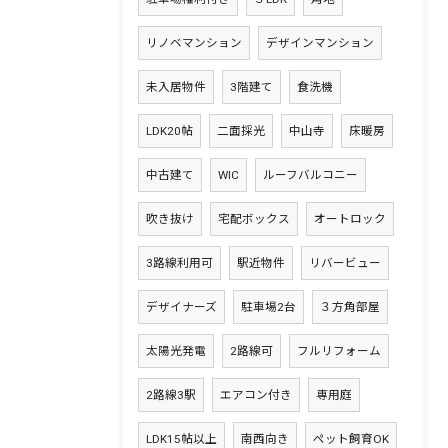
リノベマンション
デザインマンション
未入居物件
3階建て
食洗機
LDK20帖
二面採光
中山寺
床暖房
中古建て
WIC
ルーフバルコニー
吹き抜け
宅配ボックス
オートロック
3路線利用可
駅近物件
リバービュー
デザイナーズ
駐車場2台
３方角部屋
太陽光発電
2路線可
フルリフォーム
2路線3駅
エアコン付き
専用庭
LDK15帖以上
南西向き
ペット飼育OK