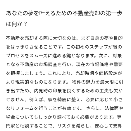
法律や税金を理解し、安心して売却するために
あなたの夢を叶えるための不動産売却の第一歩
ベストなタイミングと価格設定で理想の未来を
は何か？
手に入れよう
新しい生活への準備を整え、夢を実現するため
不動産を売却する際に大切なのは、まず自身の夢や目的
の最終ステップ
をはっきりさせることです。この初めのステップが後の
プロセスをスムーズに進める鍵となります。次に、対象
となる不動産の市場調査を行い、現在の市場価格や需要
を把握しましょう。これにより、売却時期や価格設定が
より現実的なものになります。 物件の魅力を最大限に引
き出すため、内見時の印象を良くするための工夫も欠か
せません。例えば、家を綺麗に整え、必要に応じて小さ
なリフォームを行うことが有効です。 さらに、法律面や
税金についてもしっかり調べておく必要があります。専
門家と相談することで、リスクを減らし、安心して売却