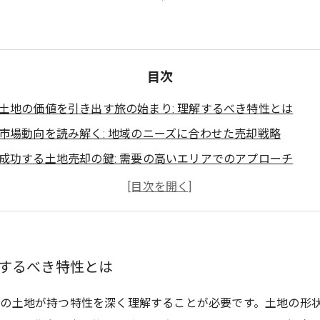
目次
土地の価値を引き出す旅の始まり: 理解するべき特性とは
市場動向を読み解く: 地域のニーズに合わせた売却戦略
成功する土地売却の鍵: 需要の高いエリアでのアプローチ
プロフェッショナルな評価を活用する: 信頼を築くためのステ
適切な建築プランとは何か: 魅力的なプレゼンテーションの秘
土地売却の成功事例: 実践から学ぶベストプラクティス
最終的なまとめ: 土地の価値を最大限に引き出すためのポイン
解するべき特性とは
の土地が持つ特性を深く理解することが必要です。土地の形