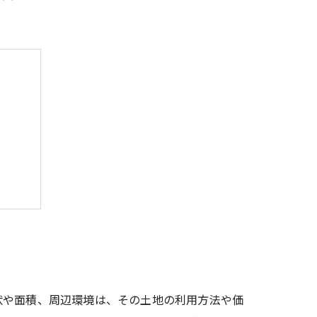
ップ
訣
ト
状や面積、周辺環境は、その土地の利用方法や価