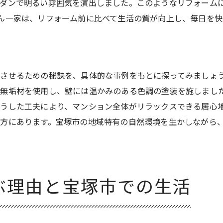
ダンで明るい雰囲気を演出しました。このようなリフォーム
中古戸建てと中古マンションの比較
ん一家は、リフォーム前に比べて生活の質が向上し、毎日を快
広々とした空間が魅力の中古戸建て
宝塚市の自然環境と戸建ての利点
中古戸建てのリフォーム事例
戸建て購入時のチェックポイント
させるための秘訣を、具体的な事例をもとに探ってみましょ
中古戸建て購入者の体験談
は無垢材を使用し、壁には温かみのある色調の塗装を施しまし
こうした工夫により、マンション全体がリラックスできる居心
リフォームで叶う！宝塚市で快適な暮らしを
方にあります。宝塚市の地域特有の自然環境を生かしながら
リフォームで暮らしの質を向上させる
宝塚市の住環境を最大限に活かす
家族構成に合わせた住まいの提案
快適さを追求した最新のリフォーム技術
ぶ理由と宝塚市での生活
リフォームで得られる健康的な生活
エコリフォームで光熱費を削減