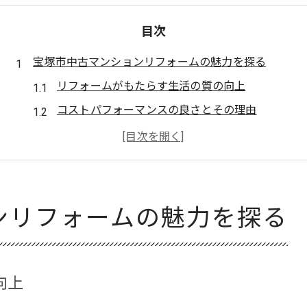
目次
宝塚市中古マンションリフォームの魅力を探る
リフォームがもたらす生活の質の向上
コストパフォーマンスの良さとその理由
宝塚市ならではのリフォームの特徴
地域の魅力を活かしたインテリアデザイン
中古マンションリフォームの成功事例
おしゃれな空間へと変貌する秘訣
ンリフォームの魅力を探る
中古マンションを選ぶ理由と宝塚市での生活
宝塚市の住環境とその魅力
中古マンションの選び方ガイド
向上
コストと利便性のバランス