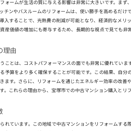
フォームが生活の質に与える影響は非常に大きいです。まず
宝塚市の生活施設とアクセスの良さ
ッチンやバスルームのリフォームは、使い勝手を高めるだけ
中古マンション購入者の声
導入することで、光熱費の削減が可能となり、経済的なメリ
新築との比較から見る中古の良さ
資産価値の増加にも寄与するため、長期的な視点で見ても非
理想の空間を手に入れる宝塚市のリフォーム事例
リフォームで叶える理想の住まい
の理由
宝塚市での人気リフォームスタイル
うことは、コストパフォーマンスの面でも非常に優れていま
和風から洋風まで多彩なリフォーム事例
る予算をより多く確保することが可能です。この結果、自分
実際に行われたリフォームプロジェクト
きます。さらに、リフォームを通じたエネルギー効率の改善
リフォームで実現する快適な暮らし
す。これらの理由から、宝塚市での中古マンション購入とリ
プロが教えるリフォーム成功の秘訣
徴
宝塚市中古マンションのコストを抑えた活用法
予算内でできるリフォーム術
られています。この地域で中古マンションをリフォームする
コストを抑えるための計画の立て方