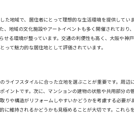
宝塚市中古マンション購入前のチェックポイント
中古マンション購入の基本知識
した地域で、居住者にとって理想的な生活環境を提供してい
物件選びで注意すべきポイント
た、地域の文化施設やアートイベントも多く開催されており
購入前に知っておくべき法規制
らせる環境が整っています。交通の利便性も高く、大阪や神戸
購入後のトラブルを避けるために
とって魅力的な居住地として評価されています。
プロに頼るべき点と自分でできる点
宝塚市内での物件探しのコツ
のライフスタイルに合った立地を選ぶことが重要です。周辺
ポイントです。次に、マンションの建物の状態や共用部分の
取りや構造がリフォームしやすいかどうかを考慮する必要が
的に維持されるかどうかも見極めることが大切です。これら