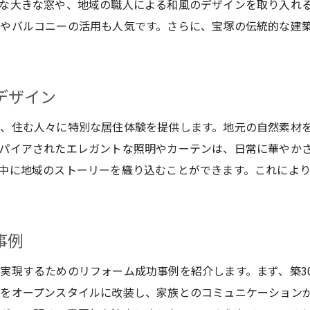
な大きな窓や、地域の職人による和風のデザインを取り入れ
リフォーム業者選びのポイント
やバルコニーの活用も人気です。さらに、宝塚の伝統的な建
低コストで可能なDIYリフォーム
資材費を抑えるためのアイデア
デザイン
助成金や補助金を活用したリフォーム
宝塚市で実現する中古マンションのリノベーション
、住む人々に特別な居住体験を提供します。地元の自然素材
リノベーションとリフォームの違い
パイアされたエレガントな照明やカーテンは、日常に華やか
宝塚市で人気のリノベーション例
中に地域のストーリーを織り込むことができます。これによ
モダンなデザインへの変化
耐震・防音性能の向上
事例
リノベーションの流行とトレンド
環境に配慮したリノベーションの提案
実現するためのリフォーム成功事例を紹介します。まず、築3
中古戸建ても魅力的！宝塚市の選択肢を広げよう
ンをオープンスタイルに改装し、家族とのコミュニケーション