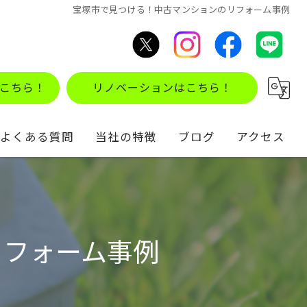
宝塚市で見つける！中古マンションのリフォーム事例
こちら！
リノベーションはこちら！
よくある質問
当社の特徴
ブログ
アクセス
不動産買取
コラム
住み替え
リフォーム事例
仲介
リノベーション