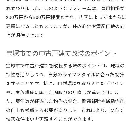
宝塚市での住宅購入のポイント
れ変わりました。このようなリフォームは、費用相場が
中古住宅のリフォームで宝塚市の魅力を再
200万円から500万円程度とされ、内容によってはさらに
発見
高額になることもありますが、住み心地や資産価値の向
理想の家を宝塚市で手に入れる方法
上が期待できます。
宝塚市で夢の住まいを実現するステップ
宝塚市での中古戸建て改装のポイント
中古マンションでは得られない戸建ての魅
力
宝塚市で中古戸建てを改装する際のポイントは、地域の
宝塚市のリフォームで新しい生活
特性を活かしつつ、自分のライフスタイルに合った設計
をすることです。特に、自然環境を取り入れたデザイン
理想の住まいを宝塚市で手に入れる
や、家族構成に応じた間取りの見直しが重要です。ま
宝塚市の住まい選びのポイント
た、築年数が経過した物件の場合、耐震補強や断熱性能
中古戸建てで宝塚市の生活を楽しむ
の向上も考慮する必要があります。これにより、安心で
快適な住まいを実現することができます。