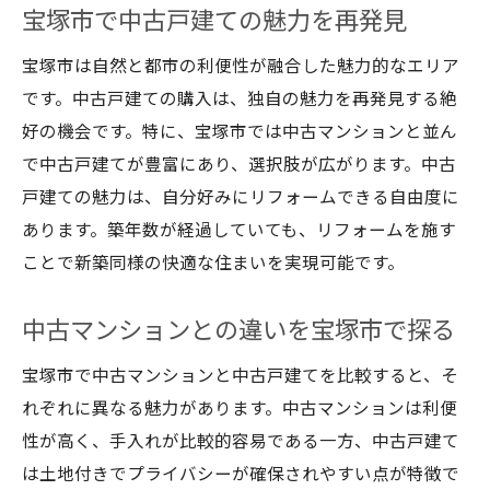
理由
宝塚市で中古戸建ての魅力を再発見
宝塚市のリフォームで自由な空間作り
宝塚市は自然と都市の利便性が融合した魅力的なエリア
理想の家を宝塚市で実現する方法
です。中古戸建ての購入は、独自の魅力を再発見する絶
宝塚市でのリフォーム成功の秘訣
好の機会です。特に、宝塚市では中古マンションと並ん
中古住宅の魅力を宝塚市で引き出す
で中古戸建てが豊富にあり、選択肢が広がります。中古
兵庫県宝塚市で理想の住まいを実現
戸建ての魅力は、自分好みにリフォームできる自由度に
あります。築年数が経過していても、リフォームを施す
宝塚市で住まいの夢を叶える方法
ことで新築同様の快適な住まいを実現可能です。
中古マンションより宝塚市の戸建てが人気
宝塚市での理想のリフォームプラン
中古マンションとの違いを宝塚市で探る
中古戸建ての選び方を宝塚市で学ぶ
宝塚市で中古マンションと中古戸建てを比較すると、そ
宝塚市での快適な住居作りのコツ
れぞれに異なる魅力があります。中古マンションは利便
リフォームで宝塚市の魅力を引き出す
性が高く、手入れが比較的容易である一方、中古戸建て
中古マンションより戸建てリフォーム
は土地付きでプライバシーが確保されやすい点が特徴で