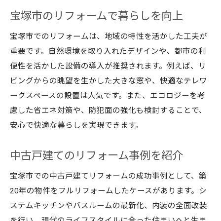
宝塚市のリフォームで暮らしを向上
中古戸建てリフォームで新しい生活
宝塚市で新生活を始めるリフォーム術
宝塚市でのリフォームは、地域の特性を活かした工夫が
中古マンションでは味わえない戸建ての魅
重要です。自然環境を取り入れたデザインや、都市の利
力
便性を活かした設備の導入が推奨されます。例えば、リ
宝塚市でのリフォーム成功体験
ビングからの眺望を生かした大きな窓や、快適なテレワ
ークスペースの設置は人気です。また、エコロジーを考
宝塚市の魅力をリフォームで広げる
慮した省エネ対策や、防犯面の強化も検討することで、
住まいを宝塚市で快適にリノベーション
安心で快適な暮らしを実現できます。
中古戸建てで宝塚市の生活を豊かに
宝塚市の中古住宅リフォームのコツ
中古戸建てのリフォーム事例を紹介
宝塚市でのリフォーム成功の秘訣
宝塚市での中古戸建てリフォームの成功事例として、築
中古マンションよりも魅力的な戸建て選び
20年の物件をフルリフォームしたケースがあります。シ
宝塚市での理想のリフォーム計画
ステムキッチンやバスルームの最新化、内装の全面改装
リフォームで宝塚市の住宅を刷新
を行い、現代のライフスタイルに合った住まいへと生ま