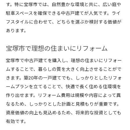
宝塚市で戸建てを選ぶメリット
す。特に宝塚市では、自然豊かな環境と共に、広い庭や
中古マンションと一戸建ての比較
駐車スペースを確保できる中古戸建てが人気です。ライ
宝塚市での戸建て選びのポイント
フスタイルに合わせて、どちらを選ぶか検討する価値が
あります。
一戸建てリフォームで宝塚市の魅力を再発
見
宝塚市で理想の住まいにリフォーム
宝塚市での中古戸建て購入のコツ
宝塚市の中古戸建て活用法
宝塚市で中古戸建てを購入し、理想の住まいにリフォー
宝塚市で快適な中古戸建て生活を
ムすることで、暮らしの質を大きく向上させることがで
きます。築20年の一戸建てでも、しっかりとしたリフォ
宝塚市での快適な住まい作り
ームプランを立てることで、快適で長く住める住環境を
中古戸建ての魅力を宝塚市で体感
作り出せます。リフォーム費用は規模や内容によって異
宝塚市での住まいの選び方
なるため、しっかりとした計画と見積もりが重要です。
中古マンションより戸建てが人気の理由
資産価値の向上も見込めるため、将来的な投資としても
宝塚市での理想の住まい方
有効です。
リフォームで宝塚市の魅力を増やす