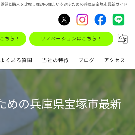
で賃貸と購入を比較し理想の住まいを選ぶための兵庫県宝塚市最新ガイド
こちら！
リノベーションはこちら！
よくある質問
当社の特徴
ブログ
アクセス
不動産買取
コラム
住み替え
ための兵庫県宝塚市最新
仲介
リノベーション