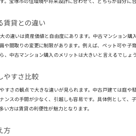
す。宝塚市の住環境や将来設計に合わせて、どちらが自分に
宝塚市賃貸と中古マンションの暮らしやすさ比較
宝塚市で資産価値を考えた住まい選びの秘訣
る賃貸との違い
宝塚市中古マンションで資産価値を高める方法
中古戸建てと比較して考える宝塚市の資産価値
大の違いは資産価値と自由度にあります。中古マンション購
宝塚市賃貸と購入どちらが資産形成に有利か
備や間取りの変更に制限があります。例えば、ペット可や子
ら、中古マンション購入のメリットは大きいと言えるでしょ
将来性を意識した宝塚市中古マンション選び
宝塚市で資産価値を重視する住まいの選び方
しやすさ比較
中古マンションと中古戸建ての資産価値比較
やすさの観点で大きな違いが見られます。中古戸建ては庭や
ナンスの手間が少なく、引越しも容易です。具体例として、
多い方は賃貸の利便性が魅力となります。
え方