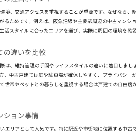
中古戸建て購入と賃貸生活の暮らしやすさ比較
環境、交通アクセスを重視することが重要です。なぜなら、
宝塚市賃貸と購入の資産価値の考え方
がるためです。例えば、阪急沿線や主要駅周辺の中古マンシ
ライフスタイルで選ぶ宝塚市の賃貸と購入
生活スタイルに合ったエリアを選び、実際に周囲の環境を確
将来を見据えた宝塚市中古マンションと賃貸の選び
中古戸建てが宝塚市で注目される理由
ての違いを比較
宝塚市中古戸建てが選ばれる魅力と特徴
る際は、維持管理の手間やライフスタイルの違いに着目しまし
宝塚市で中古戸建てを選ぶメリットとは
方、中古戸建ては庭や駐車場が確保しやすく、プライバシー
中古マンションと比較した宝塚市中古戸建ての魅力
て世帯やペットとの暮らしを重視する場合は戸建ての自由度
ファミリー層に人気の宝塚市中古戸建て事情
宝塚市中古戸建ての資産価値を高めるポイント
宝塚市賃貸から中古戸建てへ住み替えるメリット
ンション事情
ファミリーにも安心な宝塚市住まいの探し方
いエリアとして人気です。特に駅近や市街地に位置する中古
宝塚市でファミリー向け物件を選ぶ際のポイント