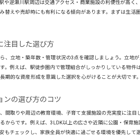
駅や逆瀬川駅周辺は交通アクセス・商業施設の利便性が高く
宝塚市中古マンションと中古戸建てのファミリー比
み替えや売却時にも有利になる傾向があります。まずは生活
安心して暮らせる宝塚市賃貸の選び方
子育て世帯が選ぶ宝塚市の住まい事情
宝塚市中古マンションの安全性と暮らしやすさ
に注目した選び方
家族で安心できる宝塚市中古戸建ての魅力
ら、立地・築年数・管理状況の3点を確認しましょう。立地
宝塚市で賃貸一戸建てを選ぶメリットとは
す。例えば、駅徒歩圏内で管理組合がしっかりしている物件
宝塚市賃貸一戸建ての特徴と選び方
長期的な資産形成を意識した選択を心がけることが大切です
中古戸建てとの違いを知る宝塚市賃貸一戸建て
宝塚市で賃貸一戸建てが人気の理由
ョンの選び方のコツ
ファミリーに最適な宝塚市賃貸一戸建ての探し方
は、間取りや周辺の教育環境、子育て支援施設の充実度に注目
宝塚市中古マンションと賃貸一戸建ての比較
るからです。例えば、3LDK以上の広さや近隣に公園・保育
資産価値から考える宝塚市賃貸一戸建ての魅力
安もチェックし、家族全員が快適に過ごせる環境を優先して