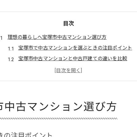
目次
理想の暮らしへ宝塚市中古マンション選び方
宝塚市で中古マンションを選ぶときの注目ポイント
宝塚市中古マンションと中古戸建ての違いを比較
住みやすい宝塚市エリアの中古マンション事情
宝塚市中古マンションの資産価値に注目した選び方
ファミリー向け宝塚市中古マンションの選び方のコ
宝塚市賃貸と比較する中古マンションの魅力
市中古マンション選び方
賃貸と購入の違いから考える宝塚市生活
宝塚市賃貸と購入のメリットを徹底比較
宝塚市中古マンション選びにおける賃貸との違い
きの注目ポイント