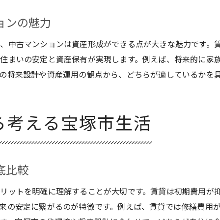
一人暮らしに最適な宝塚市賃貸物件の特徴
宝塚市で一人暮らしに向く賃貸物件の選び方
ョンの魅力
宝塚市賃貸マンションと中古マンションの違い
、中古マンションは資産形成ができる点が大きな魅力です。
一人暮らしにおすすめな宝塚市中古マンション
住まいの安定と資産保有が実現します。例えば、将来的に家
宝塚市賃貸の安さと住みやすさを両立する方法
の将来設計や資産運用の観点から、どちらが適しているかを
初めての宝塚市賃貸一人暮らしのポイント
宝塚市中古戸建てと賃貸の一人暮らし比較
ら考える宝塚市生活
住みやすさで選ぶ宝塚市中古マンションの魅力
宝塚市中古マンションの住みやすさを徹底解説
宝塚市の住みやすい地域で中古マンションを探す方
底比較
中古戸建てと比べた宝塚市中古マンションの魅力
ファミリーにもおすすめな宝塚市中古マンション
リットを明確に理解することが大切です。賃貸は初期費用が
来の安定に繋がるのが特徴です。例えば、賃貸では修繕費用
資産価値が高い宝塚市中古マンションの選び方