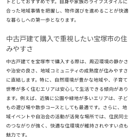
トとしておすすめです。自身や家族のライフスタイルに
向
合った地域事情を把握し、物件選びを進めることが快適
中古マンション選びで注意したい住みにく
な暮らしへの第一歩となります。
い地域
宝塚市の中古マンションの資産価値の見極
中古戸建て購入で重視したい宝塚市の住
め方
みやすさ
中古戸建てと比較する宝塚市のマンション
中古戸建てを宝塚市で購入する際は、周辺環境の静かさ
事情
や治安の良さ、地域コミュニティの成熟度が住みやすさ
宝塚市で安心して暮らせる魅力的なエリアとは
に直結します。特に、自然環境が豊かな地域や、子育て
宝塚市の中古マンションが多い安心エリア
世帯が多く住むエリアは安心して生活できる傾向があり
を解説
ます。例えば、近隣に公園や緑地が多いエリアは、子ど
中古戸建て購入におすすめの宝塚市安全地
もの遊び場や散歩コースとしても最適です。さらに、地
域
域イベントや自治会の活動が活発な場所では、住民同士
宝塚市の治安や環境で選ぶ住みやすいエリ
のつながりが強く、快適な住環境が維持されやすい点も
ア
魅力です。