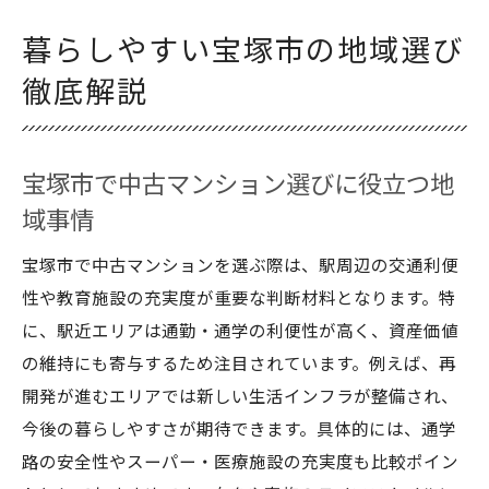
較のコツ
暮らしやすい宝塚市の地域選び
住んではいけない地域と宝塚市の治安ポイ
徹底解説
ント
宝塚市の中古マンション人気エリアをチェ
ック
宝塚市で中古マンション選びに役立つ地
中古戸建てと暮らしやすい宝塚市の地域特
域事情
性
中古マンション探しで知っておきたい宝塚市の
宝塚市で中古マンションを選ぶ際は、駅周辺の交通利便
特徴
性や教育施設の充実度が重要な判断材料となります。特
に、駅近エリアは通勤・通学の利便性が高く、資産価値
宝塚市で中古マンションを選ぶ際の治安と
の維持にも寄与するため注目されています。例えば、再
利便性
開発が進むエリアでは新しい生活インフラが整備され、
住みやすさ重視で探す宝塚市の中古マンシ
今後の暮らしやすさが期待できます。具体的には、通学
ョンエリア
路の安全性やスーパー・医療施設の充実度も比較ポイン
宝塚市の人気エリアと中古マンションの傾