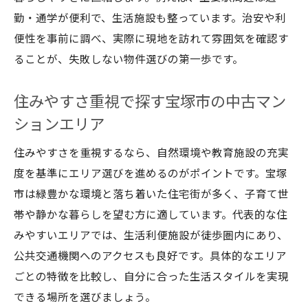
宝塚市高級住宅街での中古物件選びの注意
勤・通学が便利で、生活施設も整っています。治安や利
点
便性を事前に調べ、実際に現地を訪れて雰囲気を確認す
中古マンション・戸建てで叶える上質な宝
ることが、失敗しない物件選びの第一歩です。
塚生活
住みやすさ重視で探す宝塚市の中古マン
ションエリア
住みやすさを重視するなら、自然環境や教育施設の充実
度を基準にエリア選びを進めるのがポイントです。宝塚
市は緑豊かな環境と落ち着いた住宅街が多く、子育て世
帯や静かな暮らしを望む方に適しています。代表的な住
みやすいエリアでは、生活利便施設が徒歩圏内にあり、
公共交通機関へのアクセスも良好です。具体的なエリア
ごとの特徴を比較し、自分に合った生活スタイルを実現
できる場所を選びましょう。