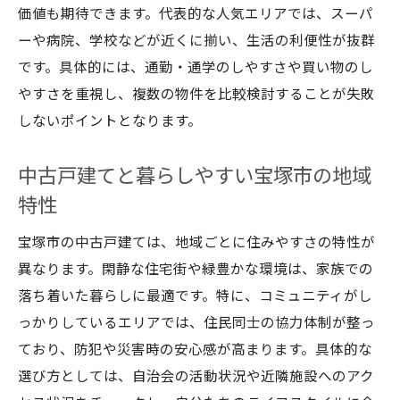
特徴
価値も期待できます。代表的な人気エリアでは、スーパ
中古戸建てで実現する宝塚市の安心子育て
ーや病院、学校などが近くに揃い、生活の利便性が抜群
環境
です。具体的には、通勤・通学のしやすさや買い物のし
治安や教育環境から選ぶ宝塚市のおすすめ
やすさを重視し、複数の物件を比較検討することが失敗
エリア
しないポイントとなります。
子育て世代が注目する宝塚市の人気地域
中古戸建てと暮らしやすい宝塚市の地域
宝塚市の中古マンションと戸建ての子育て
特性
事情
宝塚市で子育て世代の住みやすさを比較解
宝塚市の中古戸建ては、地域ごとに住みやすさの特性が
説
異なります。閑静な住宅街や緑豊かな環境は、家族での
資産価値にこだわるなら宝塚市のどこが最適か
落ち着いた暮らしに最適です。特に、コミュニティがし
っかりしているエリアでは、住民同士の協力体制が整っ
宝塚市で資産価値が高い中古マンションの
ており、防犯や災害時の安心感が高まります。具体的な
特徴
選び方としては、自治会の活動状況や近隣施設へのアク
中古戸建ての資産価値維持ポイントとエリ