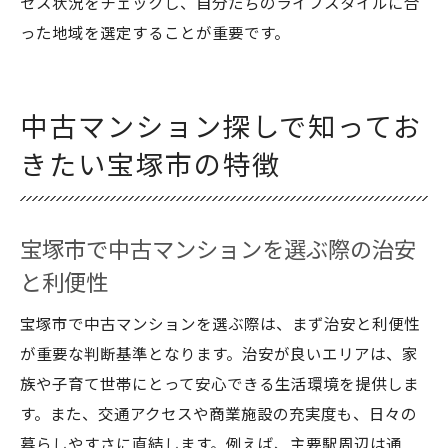
セス状況をチェックし、自分たちのライフスタイルに合
ア選び
った地域を選定することが重要です。
宝塚市高級住宅街の資産価値の実態を解説
資産価値重視で選ぶ宝塚市の住みやすい地
域
中古マンション探しで知ってお
中古マンションと戸建ての資産価値比較分
きたい宝塚市の特徴
析
宝塚市で将来性あるエリアと中古物件選び
雲雀丘花屋敷にみる宝塚市の高級住宅街事情
宝塚市で中古マンションを選ぶ際の治安
雲雀丘花屋敷の中古マンション市場動向を
と利便性
紹介
宝塚市で中古マンションを選ぶ際は、まず治安と利便性
高級住宅街で選ぶ宝塚市の中古戸建ての特
が重要な判断基準となります。治安が良いエリアは、家
徴
族や子育て世帯にとって安心できる生活環境を提供しま
宝塚市の高級住宅街の住みやすさと安全性
す。また、交通アクセスや商業施設の充実度も、日々の
雲雀丘花屋敷周辺の資産価値と人気の理由
暮らしやすさに直結します。例えば、主要駅周辺は通