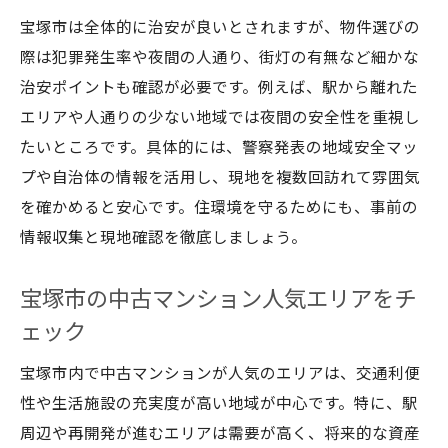
宝塚市は全体的に治安が良いとされますが、物件選びの
高級住宅街で選ぶ宝塚市の中古戸建て選び
際は犯罪発生率や夜間の人通り、街灯の有無など細かな
中古戸建て購入に役立つ宝塚市地域情報
治安ポイントも確認が必要です。例えば、駅から離れた
宝塚市で中古戸建てを選ぶ際の住みやすさ
エリアや人通りの少ない地域では夜間の安全性を重視し
評価
たいところです。具体的には、警察発表の地域安全マッ
中古マンションと比較する宝塚市の戸建て
プや自治体の情報を活用し、現地を複数回訪れて雰囲気
事情
を確かめると安心です。住環境を守るためにも、事前の
宝塚市の治安や環境重視で戸建てを選ぶコ
情報収集と現地確認を徹底しましょう。
ツ
住みにくい地域と中古戸建てのリスク管理
宝塚市の中古マンション人気エリアをチ
人気エリアの中古戸建て市場動向を紹介
ェック
宝塚市で資産価値維持する戸建て選び
宝塚市内で中古マンションが人気のエリアは、交通利便
子育て世代が選ぶ宝塚市の住みやすい地域
性や生活施設の充実度が高い地域が中心です。特に、駅
宝塚市で子育てしやすい中古マンションの
周辺や再開発が進むエリアは需要が高く、将来的な資産