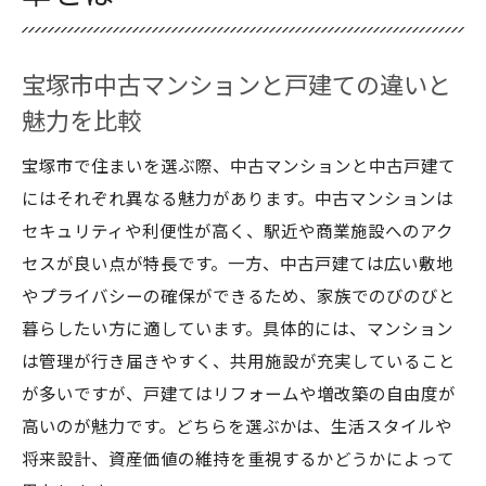
暮らしやすさ重視の宝塚市戸建て選び方
宝塚市中古マンションと戸建ての住環境を
宝塚市中古マンションと戸建ての違いと
徹底比較
魅力を比較
中古戸建てで叶える宝塚市の快適な暮らし
宝塚市で住まいを選ぶ際、中古マンションと中古戸建て
方
にはそれぞれ異なる魅力があります。中古マンションは
宝塚市の中古マンション選びで暮らしやす
セキュリティや利便性が高く、駅近や商業施設へのアク
さを考慮
セスが良い点が特長です。一方、中古戸建ては広い敷地
中古戸建ての周辺施設充実度を宝塚市で確
やプライバシーの確保ができるため、家族でのびのびと
認
暮らしたい方に適しています。具体的には、マンション
子育て世代向け宝塚市中古マンション・戸
は管理が行き届きやすく、共用施設が充実していること
建て情報
が多いですが、戸建てはリフォームや増改築の自由度が
子育て世代へ贈る宝塚市住まい選択術
高いのが魅力です。どちらを選ぶかは、生活スタイルや
宝塚市中古マンションで子育て環境を整え
将来設計、資産価値の維持を重視するかどうかによって
るポイント