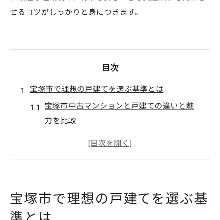
せるコツがしっかりと身につきます。
目次
宝塚市で理想の戸建てを選ぶ基準とは
宝塚市中古マンションと戸建ての違いと魅
力を比較
資産価値を見極める宝塚市中古戸建ての選
び方
宝塚市中古マンション選びで注目すべきポ
イント
宝塚市で理想の戸建てを選ぶ基
中古戸建て購入時に宝塚市で重視する条件
準とは
宝塚市の暮らしやすさと中古戸建ての相性