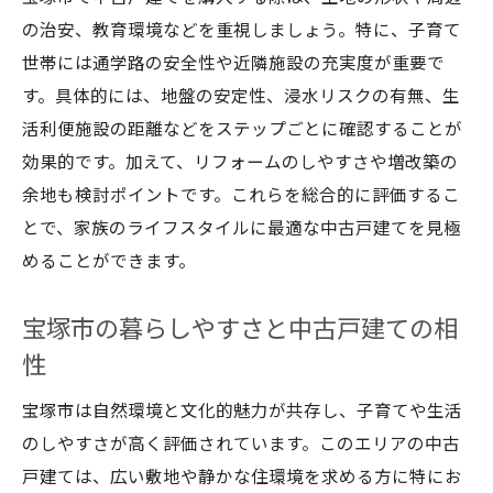
資産価値を高める住まい選びのポイント
の治安、教育環境などを重視しましょう。特に、子育て
宝塚市中古マンションと戸建ての資産価値
世帯には通学路の安全性や近隣施設の充実度が重要で
比較法
す。具体的には、地盤の安定性、浸水リスクの有無、生
中古戸建て選択で宝塚市の将来価値を重視
活利便施設の距離などをステップごとに確認することが
する理由
効果的です。加えて、リフォームのしやすさや増改築の
宝塚市中古マンションで資産価値を守るポ
余地も検討ポイントです。これらを総合的に評価するこ
イント
とで、家族のライフスタイルに最適な中古戸建てを見極
中古戸建て購入時の宝塚市資産価値の見極
めることができます。
め方
宝塚市の暮らしやすさと中古戸建ての相
宝塚市で中古マンション・戸建て選びの資
性
産形成術
宝塚市は自然環境と文化的魅力が共存し、子育てや生活
のしやすさが高く評価されています。このエリアの中古
戸建ては、広い敷地や静かな住環境を求める方に特にお