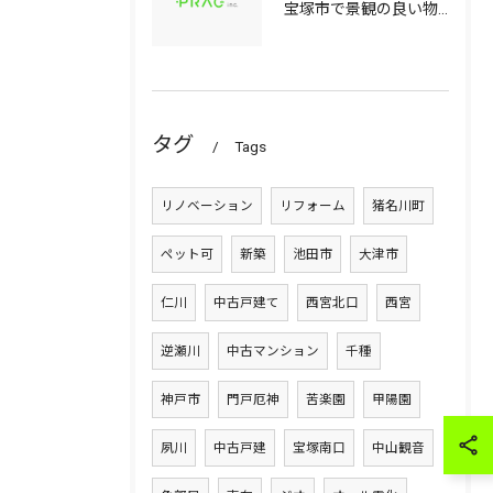
宝塚市で景観の良い物件選びに役立つ中古マンションと中古戸建てのポイント
タグ
Tags
リノベーション
リフォーム
猪名川町
ペット可
新築
池田市
大津市
仁川
中古戸建て
西宮北口
西宮
逆瀬川
中古マンション
千種
神戸市
門戸厄神
苦楽園
甲陽園
夙川
中古戸建
宝塚南口
中山観音