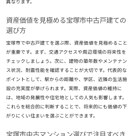
異なります。
宝塚市中古戸建てで安心子育て生活を実現
する方法
資産価値を見極める宝塚市中古戸建ての
選び方
教育環境が魅力の宝塚市中古戸建て選び
中古マンション選択時の宝塚市子育て支援
宝塚市で中古戸建てを選ぶ際、資産価値を見極めること
事情
が重要です。まず、交通アクセスや周辺環境の将来性を
宝塚市で子育てしやすい中古戸建ての条件
チェックしましょう。次に、建物の築年数やメンテナン
将来も安心できる戸建て選びの秘訣
ス状況、耐震性能を確認することが大切です。代表的な
ポイントとして、駅からの距離や、学区、近隣の生活施
宝塚市中古マンションと中古戸建ての将来
設の充実度が挙げられます。実際、資産価値の維持に
性を考察
は、地域の発展性や住宅地としての人気も影響します。
資産価値維持に強い宝塚市中古戸建ての選
これらを総合的に判断することで、将来的にも価値の下
び方
がりにくい住まいを選ぶことができます。
宝塚市で老後も安心な戸建て・マンション
の特徴
宝塚市中古マンション選びで注目すべき