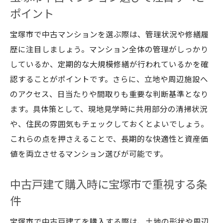
中古戸建てならではの宝塚市での資産形成
ポイント
術
宝塚市で中古マンションを選ぶ際は、管理状況や修繕履
宝塚市中古マンション選びで重視すべき長
歴に注目しましょう。マンション全体の管理がしっかり
期的視点
しているか、定期的な大規模修繕が行われているかを確
中古マンションと中古戸建ての違いを解説
認することがポイントです。さらに、立地や周辺施設へ
宝塚市中古マンションと戸建てのメリット
のアクセス、日当たりや間取りも重要な判断基準となり
比較
ます。具体策として、現地見学時に共用部分の清掃状況
中古戸建て選びで宝塚市に適した条件とは
や、住民の雰囲気もチェックしておくとよいでしょう。
宝塚市中古マンションの特徴と選び方のコ
これらの点を押さえることで、長期的な快適性と資産価
ツ
値を両立させるマンション選びが可能です。
中古戸建てとマンションで異なる資産価値
の見方
中古戸建て購入時に宝塚市で重視する条
宝塚市で中古マンション・戸建てを選ぶ際
件
の注意点
宝塚市で中古戸建てを購入する際は、土地の形状や周辺