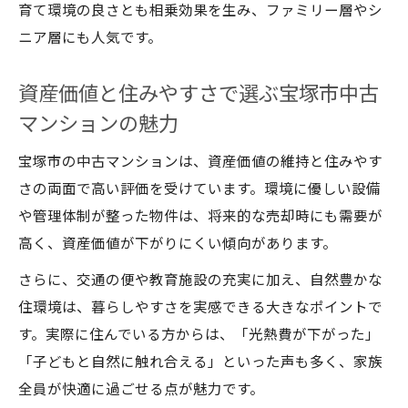
育て環境の良さとも相乗効果を生み、ファミリー層やシ
宝塚市で快適に過ごすためのエコ設備チェ
ニア層にも人気です。
ック
中古マンション購入時の環境リノベーショ
資産価値と住みやすさで選ぶ宝塚市中古
ンのポイント
マンションの魅力
住みやすさ重視の戸建て選び実践ガイド
宝塚市の中古マンションは、資産価値の維持と住みやす
宝塚市中古戸建て選びで重視したい住みや
さの両面で高い評価を受けています。環境に優しい設備
すさの要素
や管理体制が整った物件は、将来的な売却時にも需要が
快適な生活を実現する中古戸建ての間取り
高く、資産価値が下がりにくい傾向があります。
ポイント
さらに、交通の便や教育施設の充実に加え、自然豊かな
環境や子育てに優しい戸建ての見極め方と
住環境は、暮らしやすさを実感できる大きなポイントで
は
す。実際に住んでいる方からは、「光熱費が下がった」
住みやすさ評価で選ぶ宝塚市の中古戸建て
「子どもと自然に触れ合える」といった声も多く、家族
活用法
全員が快適に過ごせる点が魅力です。