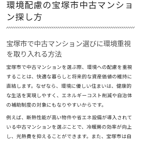
環境配慮の宝塚市中古マンショ
資産価値と住みやすさで選ぶ宝塚市中古マ
ン探し方
ンションの魅力
宝塚市ならではの環境配慮型中古マンショ
ン探しのコツ
宝塚市で中古マンション選びに環境重視
中古戸建てで叶えるサステナブルな暮らし
を取り入れる方法
宝塚市中古戸建てで始めるサステナブルな
住まいづくり
宝塚市で中古マンションを選ぶ際、環境への配慮を重視
することは、快適な暮らしと将来的な資産価値の維持に
環境に配慮した中古戸建ての選び方とリノ
直結します。なぜなら、環境に優しい住まいは、健康的
ベーションの工夫
な生活を実現しやすく、エネルギーコスト削減や自治体
宝塚市の中古戸建てが実現する自然共生の
の補助制度の対象にもなりやすいからです。
暮らし
例えば、断熱性能が高い物件や省エネ設備が導入されて
中古戸建てを活用したエコな生活スタイル
いる中古マンションを選ぶことで、冷暖房の効率が向上
のヒント
し、光熱費を抑えることができます。また、宝塚市は自
資産価値も意識した宝塚市中古戸建ての活