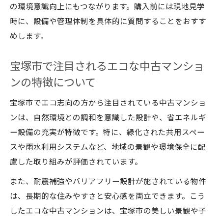
の環境意識向上にもつながります。購入前には現地見学
夫
時に、設備や管理体制を具体的に質問することをおすす
中古マンションを活用したエコな生活環境
めします。
の整え方
中古戸建てで叶う自然体験豊かな暮らし
宝塚市で注目されるエコな中古マンショ
自然と調和した宝塚市の住まい選びの魅力
ンの特徴について
環境配慮を重視した快適な住まいづくりの
宝塚市でエコ志向の方から注目されている中古マンショ
ポイント
ンは、自然環境との調和を意識した設計や、省エネルギ
中古マンション購入なら知りたい環境対策
ー設備の充実が特徴です。特に、緑化された共用スペー
宝塚市中古マンション選びで重視すべき環
スや雨水利用システムなど、地域の景観や環境保全に配
境対策
慮した取り組みが評価されています。
省エネ対策が充実した中古マンションの見
また、耐震補強やバリアフリー設計が施されている物件
極め方
は、長期的な住みやすさと安心感を両立できます。こう
環境認証取得済み中古マンションのメリッ
したエコな中古マンションは、宝塚市の美しい景観や子
トとは