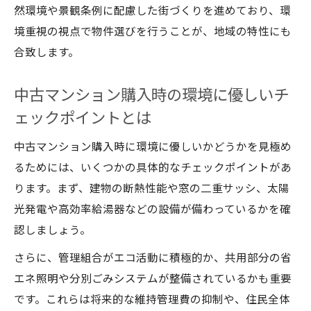
然環境や景観条例に配慮した街づくりを進めており、環
用方法
境重視の視点で物件選びを行うことが、地域の特性にも
宝塚市で選ぶ安心の中古住宅ポイント
合致します。
環境配慮型宝塚市中古マンションが人気の
理由
中古マンション購入時の環境に優しいチ
中古戸建て選びで安心できる環境評価の見
ェックポイントとは
極め方
中古マンション購入時に環境に優しいかどうかを見極め
宝塚市の中古住宅で重視すべき住みやすさ
るためには、いくつかの具体的なチェックポイントがあ
とは
ります。まず、建物の断熱性能や窓の二重サッシ、太陽
中古マンション・戸建ての安全性と快適性
光発電や高効率給湯器などの設備が備わっているかを確
チェック
認しましょう。
宝塚市で安心して暮らすための中古住宅選
さらに、管理組合がエコ活動に積極的か、共用部分の省
びの工夫
エネ照明や分別ごみシステムが整備されているかも重要
自然と共生する宝塚市の住まいづくり
です。これらは将来的な維持管理費の抑制や、住民全体
宝塚市で実践できる自然共生型住まいの工