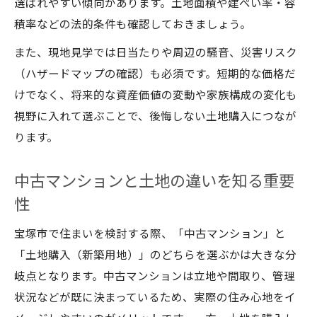
選ばれやすい傾向があります。土地面積や建ぺい率・容
資産価値を守る住み替え戦略の考え方
積率などの法的条件も確認しておきましょう。
暮らしやすさ重視のマンション選び
また、現地見学では日当たりや周辺の騒音、災害リスク
土地と中古マンションの組み合わせ術
（ハザードマップの確認）も必須です。短期的な価格だ
安心できる宝塚市の土地探しの秘訣
けでなく、将来的な資産価値の変動や家族構成の変化も
視野に入れて選ぶことで、後悔しない土地購入につなが
宝塚市で安心な中古戸建ての探し方
ります。
中古マンションも検討した土地探し術
資産価値重視の土地選び最新ポイント
中古マンションと土地の違いを知る重要
建築条件なし土地で広がる可能性
性
宝塚市土地相場と中古戸建ての関連性
宝塚市で住まいを検討する際、「中古マンション」と
暮らしやすさ重視なら中古戸建ても注目
「土地購入（新築用地）」のどちらを選ぶかは大きな分
宝塚市で暮らしやすい中古戸建て選び
岐点となります。中古マンションは立地や間取り、管理
中古マンションと戸建ての快適性比較
状況などが既に決まっているため、実際の住み心地をイ
資産価値を守る暮らしやすさの秘訣