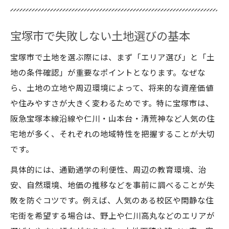
宝塚市で中古戸建ての魅力を体感
中古マンションと比較した戸建ての利点
宝塚市で失敗しない土地選びの基本
子育て世代にも安心の宝塚市中古戸建て
住みやすさを高めるリノベーション活用法
宝塚市で土地を選ぶ際には、まず「エリア選び」と「土
中古戸建てで資産価値を守る選び方
地の条件確認」が重要なポイントとなります。なぜな
失敗しない宝塚市土地選びのポイント
ら、土地の立地や周辺環境によって、将来的な資産価値
や住みやすさが大きく変わるためです。特に宝塚市は、
宝塚市の地価公示情報と選び方
阪急宝塚本線沿線や仁川・山本台・清荒神など人気の住
中古マンション購入時の注意点
宅地が多く、それぞれの地域特性を把握することが大切
中古戸建て選びで重視すべき条件
です。
建築条件なし土地のメリットと活用法
具体的には、通勤通学の利便性、周辺の教育環境、治
資産価値安定のための土地選び実践法
安、自然環境、地価の推移などを事前に調べることが失
中古マンション活用による資産価値安定術
敗を防ぐコツです。例えば、人気のある校区や閑静な住
宝塚市中古マンションの選び方と利点
宅街を希望する場合は、野上や仁川高丸などのエリアが
中古戸建てとマンションの比較活用法