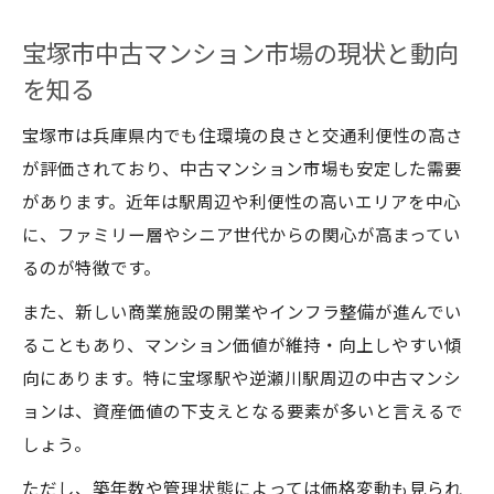
中古戸建ての資産価値を知る重要ポイント
宝塚市中古マンション市場の現状と動向
宝塚市中古戸建ての資産価値を正しく把握
を知る
する方法
宝塚市は兵庫県内でも住環境の良さと交通利便性の高さ
不動産鑑定で分かる中古戸建ての評価基準
が評価されており、中古マンション市場も安定した需要
中古マンションと中古戸建ての価値比較の
があります。近年は駅周辺や利便性の高いエリアを中心
視点
に、ファミリー層やシニア世代からの関心が高まってい
兵庫県不動産鑑定士に相談するメリットと
るのが特徴です。
は
また、新しい商業施設の開業やインフラ整備が進んでい
資産運用に役立つ中古戸建て評価のチェッ
ることもあり、マンション価値が維持・向上しやすい傾
クポイント
向にあります。特に宝塚駅や逆瀬川駅周辺の中古マンシ
相続対策なら宝塚市不動産鑑定が安心の理由
ョンは、資産価値の下支えとなる要素が多いと言えるで
相続対策で重要な宝塚市中古マンションの
しょう。
評価法
ただし、築年数や管理状態によっては価格変動も見られ