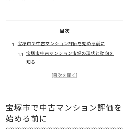
目次
宝塚市で中古マンション評価を始める前に
宝塚市中古マンション市場の現状と動向を
知る
不動産鑑定で押さえるべき評価ポイントと
は
中古マンション選びで鑑定が果たす役割と
重要性
宝塚市で中古マンション評価を
兵庫県宝塚市不動産鑑定士の活用メリット
始める前に
中古戸建てとの違いを比較した評価方法の
基本