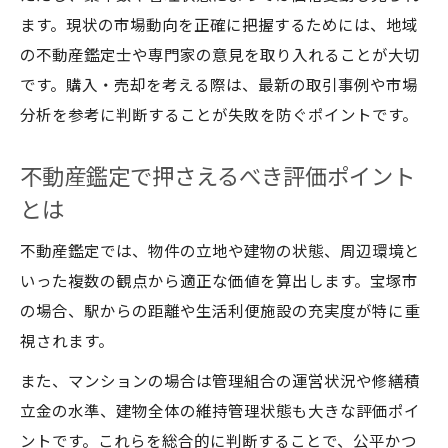
不動産鑑定士に頼る相続対策の実践的メリ
ます。現状の市場動向を正確に把握するためには、地域
ット
の不動産鑑定士や専門家の意見を取り入れることが大切
兵庫県宝塚市の中古戸建て評価と節税のポ
です。購入・売却を考える際は、最新の取引事例や市場
イント
分析を参考に判断することが失敗を防ぐポイントです。
鑑定協会のサポートを活かした相続準備方
法
不動産鑑定で押さえるべき評価ポイント
資産分割に役立つ不動産鑑定の活用事例紹
とは
介
不動産鑑定では、物件の立地や建物の状態、周辺環境と
不動産鑑定で中古住宅市場を読み解く方法
いった複数の観点から適正な価値を算出します。宝塚市
宝塚市中古マンションの市場動向と将来予
の場合、駅からの距離や生活利便施設の充実度が特に重
測
視されます。
中古戸建て市場の特徴と不動産鑑定の視点
また、マンションの場合は管理組合の運営状況や修繕積
兵庫県不動産鑑定士協会の活用事例を紹介
立金の水準、建物全体の維持管理状態も大きな評価ポイ
中古住宅市場を見極めるための鑑定ポイン
ントです。これらを総合的に判断することで、公平かつ