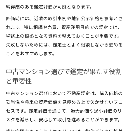
ト
納得感のある鑑定評価が可能となります。
中古マンションと戸建ての価値変動を比較
評価時には、近隣の取引事例や地価公示価格も参考とさ
分析
れます。特に相続や売買、資産運用目的での鑑定では、
兵庫県宝塚市における適正価格の見極め術
税務上の根拠となる資料を整えておくことが重要です。
宝塚市中古マンションの適正価格を判断す
失敗しないためには、鑑定士とよく相談しながら進める
るコツ
ことをおすすめします。
不動産鑑定で分かる価格の適正ラインとは
中古戸建ての価格評価とその判断基準
中古マンション選びで鑑定が果たす役割
兵庫県内の不動産鑑定士による価格事例解
と重要性
説
中古マンション選びにおいて不動産鑑定は、購入価格の
市場価格と鑑定評価額をどう活用するか
妥当性や将来の資産価値を見極める上で欠かせないプロ
空き家活用を成功させる不動産評価の極意
セスです。鑑定評価を通じて、過大評価や過小評価のリ
宝塚市の空き家活用に重要な鑑定評価の視
スクを減らし、安心して取引を進めることができます。
点