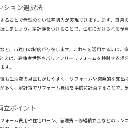
中古マンション購入に役立つ家計管理の基本
ンション選択法
宝塚市の中古戸建てにも強い家計簿活用法
することで無理のない住宅購入が実現できます。まず、毎月
住宅選びに欠かせない家計管理の実践ポイント
握しましょう。家計簿をつけることで、住宅にかけられる予
賢い中古戸建て購入に役立つ家計見直し術
宝塚市で中古戸建て購入時の家計見直し法
など、市独自の制度が存在します。これらを活用するには、
中古戸建て費用と家計簿で無理なく計画する
とえば、高齢者世帯やバリアフリーリフォームを検討する場
宝塚市家計簿で賢く中古戸建てを選ぶコツ
ます。
家計見直しから始める中古戸建て探しの極意
後も生活費の見直しがしやすく、リフォームや突発的な支出
住宅費負担を減らす家計見直し術を伝授
が多く、家計簿でリフォーム費用を事前に計画することで、
中古マンション購入前に押さえたい資金計画
宝塚市中古マンション購入資金計画の立て方
両立ポイント
家計簿から考える中古マンション資金の組み方
フォーム費用や住宅ローン、管理費・修繕積立金などのラン
中古マンション購入時に必要な家計管理術