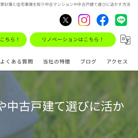
の家計簿と住宅事情を知り中古マンションや中古戸建て選びに活かす方法
こちら！
リノベーションはこちら！
よくある質問
当社の特徴
ブログ
アクセス
不動産買取
コラム
住み替え
や中古戸建て選びに活か
仲介
リノベーション