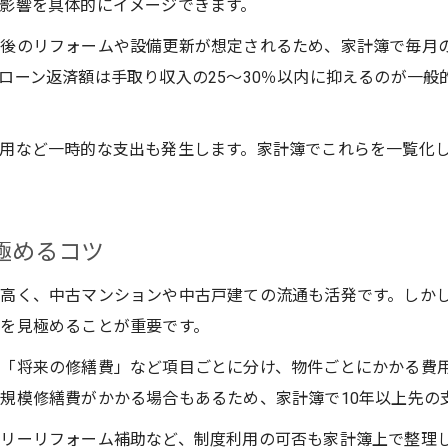
影響を具体的にイメージできます。
宝塚市で無理なく資金計画を立てるポイント
入後のリフォームや設備更新が想定されるため、家計簿で毎月
住宅購入前に見直したい家計簿のつけ方
ローン返済額は手取り収入の25〜30％以内に抑えるのが一
非課税世帯になるための手順と家計最適化
宝塚市で非課税世帯を目指す家計簿の書き方
用など一時的な支出も発生します。家計簿でこれらを一覧化
家計管理で非課税世帯を実現する方法
中古マンション選びと非課税世帯の関係性
非課税世帯判定に役立つ家計最適化のコツ
極めるコツ
宝塚市の住宅事情と非課税世帯のポイント
高く、中古マンションや中古戸建ての流通も活発です。しか
リフォーム費用も安心の宝塚市家計戦略
を見極めることが重要です。
宝塚市でリフォーム費用を家計簿で管理する方法
「将来の修繕費」など項目ごとに分け、物件ごとにかかる費
中古戸建て・マンションのリフォーム費用対策
規模修繕費がかかる場合もあるため、家計簿で10年以上先の
家計簿でリフォーム補助金を上手に活用する
リーリフォーム補助など、制度利用の可否も家計簿上で整理
リフォーム費用見積もり時の家計戦略を伝授