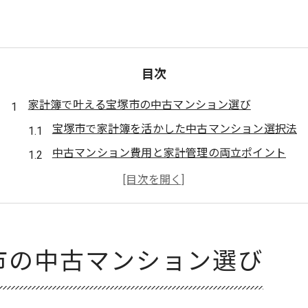
目次
家計簿で叶える宝塚市の中古マンション選び
宝塚市で家計簿を活かした中古マンション選択法
中古マンション費用と家計管理の両立ポイント
宝塚市の住宅事情から家計簿で見極めるコツ
中古マンション購入時の家計簿活用術を解説
宝塚市家計簿で賢く中古マンションを探す方法
住宅と暮らしを支える家計管理の極意
市の中古マンション選び
宝塚市で住宅購入と家計管理を両立する秘訣
家計簿を活用した住宅費の最適化ノウハウ