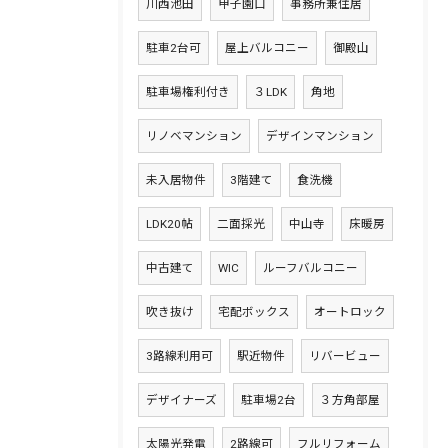
川西池田
甲子園口
事務所兼住居
駐車2台可
屋上バルコニー
御殿山
駐車場権利付き
３LDK
角地
リノベマンション
デザインマンション
未入居物件
3階建て
食洗機
LDK20帖
二面採光
中山寺
床暖房
中古建て
WIC
ルーフバルコニー
吹き抜け
宅配ボックス
オートロック
3路線利用可
駅近物件
リバービュー
デザイナーズ
駐車場2台
３方角部屋
太陽光発電
2路線可
フルリフォーム