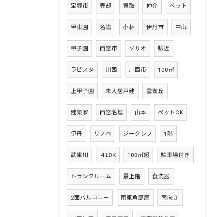
宝塚市
売却
買取
仲介
ペット
甲東園
名塩
小林
伊丹市
中山
甲子園
西宮市
ソリオ
駅近
ラビスタ
川西
川西市
100㎡
上甲子園
未入居戸建
雲雀丘
建築家
西宮名塩
山本
ペットOK
伊丹
リノベ
ジークレフ
1階
武庫川
４LDK
100㎡超
駐車場付き
トランクルーム
最上階
食洗器
2面バルコニー
南東角部屋
南向き