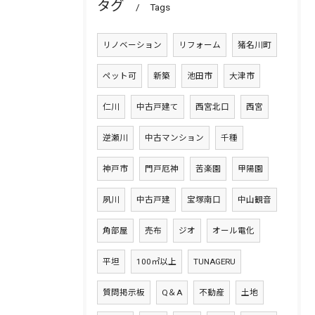
タグ
Tags
リノベーション
リフォーム
猪名川町
ペット可
新築
池田市
大津市
仁川
中古戸建て
西宮北口
西宮
逆瀬川
中古マンション
千種
神戸市
門戸厄神
苦楽園
甲陽園
夙川
中古戸建
宝塚南口
中山観音
角部屋
売布
ジオ
オール電化
平坦
100㎡以上
TUNAGERU
質問掲示板
Q＆A
不動産
土地