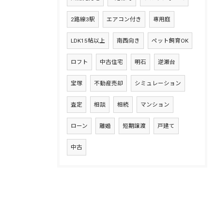
2路線3駅
エアコン付き
専用庭
LDK15帖以上
南西向き
ペット飼育OK
ロフト
中古住宅
明石
逆瀬台
宝塚
不動産売却
シミュレーション
査定
相談
相続
マンション
ローン
離婚
短期譲渡
戸建て
中古