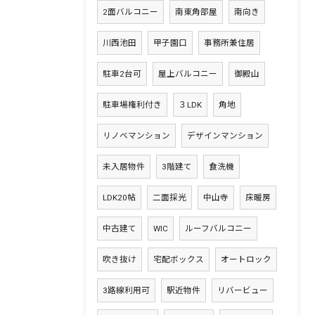
2面バルコニー
南東角部屋
南向き
川西池田
甲子園口
事務所兼住居
駐車2台可
屋上バルコニー
御殿山
駐車場権利付き
３LDK
角地
リノベマンション
デザインマンション
未入居物件
3階建て
食洗機
LDK20帖
二面採光
中山寺
床暖房
中古建て
WIC
ルーフバルコニー
吹き抜け
宅配ボックス
オートロック
3路線利用可
駅近物件
リバービュー