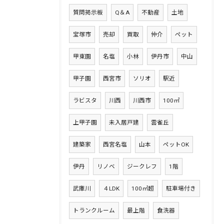
質問掲示板
Q＆A
不動産
土地
宝塚市
売却
買取
仲介
ペット
甲東園
名塩
小林
伊丹市
中山
甲子園
西宮市
ソリオ
駅近
ラビスタ
川西
川西市
100㎡
上甲子園
未入居戸建
雲雀丘
建築家
西宮名塩
山本
ペットOK
伊丹
リノベ
ジークレフ
1階
武庫川
４LDK
100㎡超
駐車場付き
トランクルーム
最上階
食洗器