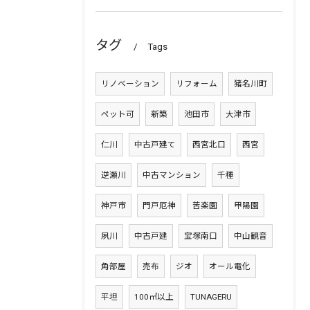
タグ
Tags
リノベーション
リフォーム
猪名川町
ペット可
新築
池田市
大津市
仁川
中古戸建て
西宮北口
西宮
逆瀬川
中古マンション
千種
神戸市
門戸厄神
苦楽園
甲陽園
夙川
中古戸建
宝塚南口
中山観音
角部屋
売布
ジオ
オール電化
平坦
100㎡以上
TUNAGERU