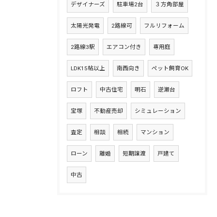
デザイナーズ
駐車場2台
３方角部屋
太陽光発電
2路線可
フルリフォーム
2路線3駅
エアコン付き
専用庭
LDK15帖以上
南西向き
ペット飼育OK
ロフト
中古住宅
明石
逆瀬台
宝塚
不動産売却
シミュレーション
査定
相談
相続
マンション
ローン
離婚
短期譲渡
戸建て
中古