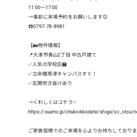
11:00～17:00
→事前に来場予約をお願いします😊
☎️0797-78-8981
【🏡物件情報】
📍大津市青山2丁目 中古戸建て
✅人気の学校区🏫
✅立命館草津キャンパスすぐ！
✅玄関吹き抜けあり
→くわしくはコチラ✨
https://suumo.jp/chukoikkodate/shiga/sc_otsu
ご家族皆様でのご来場を心よりお待ちしておりま