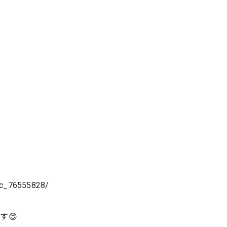
/nc_76555828/
す😊