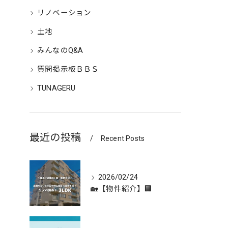
リノベーション
土地
みんなのQ&A
質問掲示板ＢＢＳ
TUNAGERU
最近の投稿
Recent Posts
2026/02/24
🏡【物件紹介】🏢