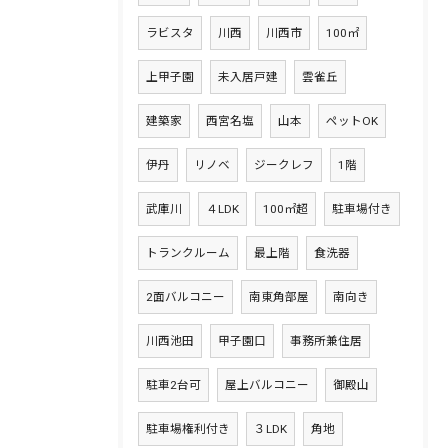
ラビスタ
川西
川西市
100㎡
上甲子園
未入居戸建
雲雀丘
建築家
西宮名塩
山本
ペットOK
伊丹
リノベ
ジークレフ
1階
武庫川
４LDK
100㎡超
駐車場付き
トランクルーム
最上階
食洗器
2面バルコニー
南東角部屋
南向き
川西池田
甲子園口
事務所兼住居
駐車2台可
屋上バルコニー
御殿山
駐車場権利付き
３LDK
角地