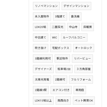
リノベマンション
デザインマンション
未入居物件
3階建て
食洗機
LDK20帖
二面採光
中山寺
床暖房
中古建て
WIC
ルーフバルコニー
吹き抜け
宅配ボックス
オートロック
3路線利用可
駅近物件
リバービュー
デザイナーズ
駐車場2台
３方角部屋
太陽光発電
2路線可
フルリフォーム
2路線3駅
エアコン付き
専用庭
LDK15帖以上
南西向き
ペット飼育OK