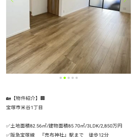
🏡【物件紹介】🏢
宝塚市米谷1丁目
✅土地面積82.56㎡/建物面積85.70㎡/3LDK/2,850万円
✅阪急宝塚線 『売布神社』駅まで 徒歩12分