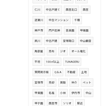
仁川
中古戸建て
西宮北口
西宮
逆瀬川
中古マンション
千種
神戸市
門戸厄神
苦楽園
甲陽園
夙川
中古戸建
宝塚南口
中山観音
角部屋
売布
ジオ
オール電化
平坦
100㎡以上
TUNAGERU
質問掲示板
Q＆A
不動産
土地
宝塚市
売却
買取
仲介
ペット
甲東園
名塩
小林
伊丹市
中山
甲子園
西宮市
ソリオ
駅近