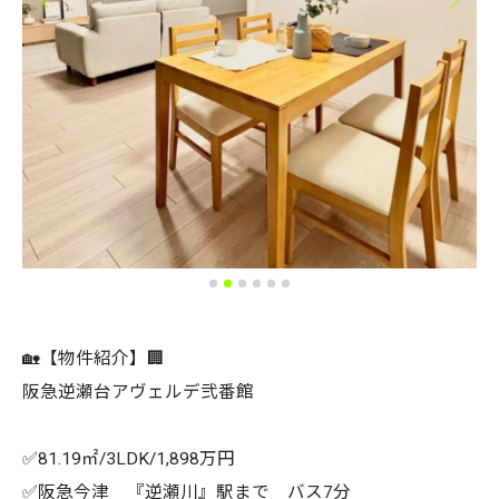
🏡【物件紹介】🏢
阪急逆瀬台アヴェルデ弐番館
✅81.19㎡/3LDK/1,898万円
✅阪急今津 『逆瀬川』駅まで バス7分