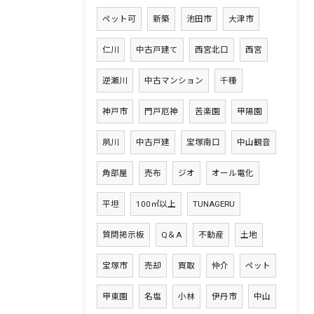
ペット可
新築
池田市
大津市
仁川
中古戸建て
西宮北口
西宮
逆瀬川
中古マンション
千種
神戸市
門戸厄神
苦楽園
甲陽園
夙川
中古戸建
宝塚南口
中山観音
角部屋
売布
ジオ
オール電化
平坦
100㎡以上
TUNAGERU
質問掲示板
Q＆A
不動産
土地
宝塚市
売却
買取
仲介
ペット
甲東園
名塩
小林
伊丹市
中山