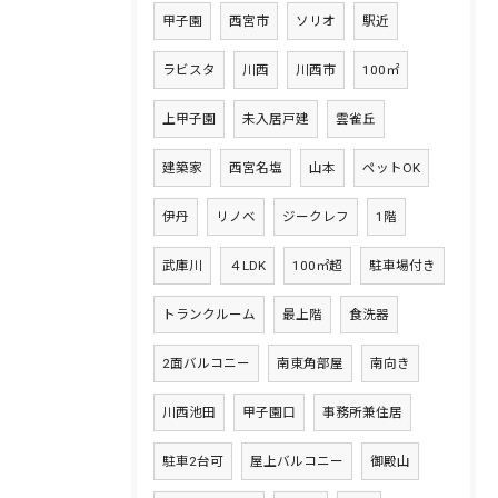
甲子園
西宮市
ソリオ
駅近
ラビスタ
川西
川西市
100㎡
上甲子園
未入居戸建
雲雀丘
建築家
西宮名塩
山本
ペットOK
伊丹
リノベ
ジークレフ
1階
武庫川
４LDK
100㎡超
駐車場付き
トランクルーム
最上階
食洗器
2面バルコニー
南東角部屋
南向き
川西池田
甲子園口
事務所兼住居
駐車2台可
屋上バルコニー
御殿山