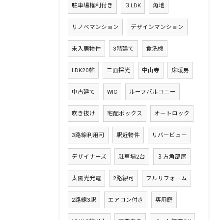
駐車場権利付き
３LDK
角地
リノベマンション
デザインマンション
未入居物件
3階建て
食洗機
LDK20帖
二面採光
中山寺
床暖房
中古建て
WIC
ルーフバルコニー
吹き抜け
宅配ボックス
オートロック
3路線利用可
駅近物件
リバービュー
デザイナーズ
駐車場2台
３方角部屋
太陽光発電
2路線可
フルリフォーム
2路線3駅
エアコン付き
専用庭