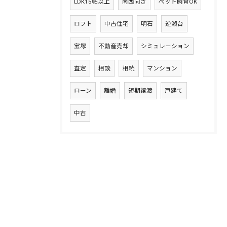
LDK15帖以上
南西向き
ペット飼育OK
ロフト
中古住宅
明石
逆瀬台
宝塚
不動産売却
シミュレーション
査定
相談
相続
マンション
ローン
離婚
短期譲渡
戸建て
中古