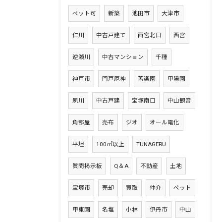
ペット可
新築
池田市
大津市
仁川
中古戸建て
西宮北口
西宮
逆瀬川
中古マンション
千種
神戸市
門戸厄神
苦楽園
甲陽園
夙川
中古戸建
宝塚南口
中山観音
角部屋
売布
ジオ
オール電化
平坦
100㎡以上
TUNAGERU
質問掲示板
Q＆A
不動産
土地
宝塚市
売却
買取
仲介
ペット
甲東園
名塩
小林
伊丹市
中山