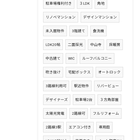
駐車場権利付き
３LDK
角地
リノベマンション
デザインマンション
未入居物件
3階建て
食洗機
LDK20帖
二面採光
中山寺
床暖房
中古建て
WIC
ルーフバルコニー
吹き抜け
宅配ボックス
オートロック
3路線利用可
駅近物件
リバービュー
デザイナーズ
駐車場2台
３方角部屋
太陽光発電
2路線可
フルリフォーム
2路線3駅
エアコン付き
専用庭