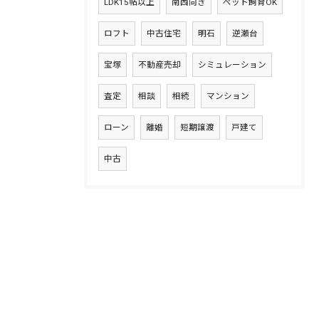
LDK15帖以上
南西向き
ペット飼育OK
ロフト
中古住宅
明石
逆瀬台
宝塚
不動産売却
シミュレーション
査定
相談
相続
マンション
ローン
離婚
短期譲渡
戸建て
中古