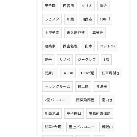
甲子園
西宮市
ソリオ
駅近
ラビスタ
川西
川西市
100㎡
上甲子園
未入居戸建
雲雀丘
建築家
西宮名塩
山本
ペットOK
伊丹
リノベ
ジークレフ
1階
武庫川
４LDK
100㎡超
駐車場付き
トランクルーム
最上階
食洗器
2面バルコニー
南東角部屋
南向き
川西池田
甲子園口
事務所兼住居
駐車2台可
屋上バルコニー
御殿山