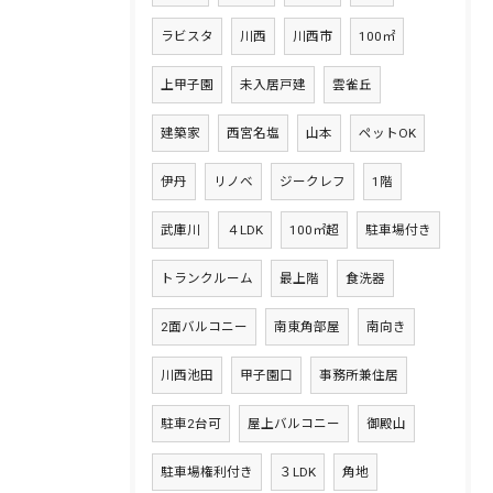
ラビスタ
川西
川西市
100㎡
上甲子園
未入居戸建
雲雀丘
建築家
西宮名塩
山本
ペットOK
伊丹
リノベ
ジークレフ
1階
武庫川
４LDK
100㎡超
駐車場付き
トランクルーム
最上階
食洗器
2面バルコニー
南東角部屋
南向き
川西池田
甲子園口
事務所兼住居
駐車2台可
屋上バルコニー
御殿山
駐車場権利付き
３LDK
角地