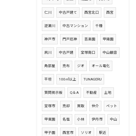
仁川
中古戸建て
西宮北口
西宮
逆瀬川
中古マンション
千種
神戸市
門戸厄神
苦楽園
甲陽園
夙川
中古戸建
宝塚南口
中山観音
角部屋
売布
ジオ
オール電化
平坦
100㎡以上
TUNAGERU
質問掲示板
Q＆A
不動産
土地
宝塚市
売却
買取
仲介
ペット
甲東園
名塩
小林
伊丹市
中山
甲子園
西宮市
ソリオ
駅近