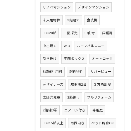
リノベマンション
デザインマンション
未入居物件
3階建て
食洗機
LDK20帖
二面採光
中山寺
床暖房
中古建て
WIC
ルーフバルコニー
吹き抜け
宅配ボックス
オートロック
3路線利用可
駅近物件
リバービュー
デザイナーズ
駐車場2台
３方角部屋
太陽光発電
2路線可
フルリフォーム
2路線3駅
エアコン付き
専用庭
LDK15帖以上
南西向き
ペット飼育OK