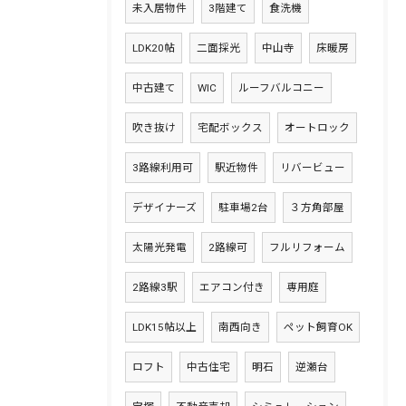
未入居物件
3階建て
食洗機
LDK20帖
二面採光
中山寺
床暖房
中古建て
WIC
ルーフバルコニー
吹き抜け
宅配ボックス
オートロック
3路線利用可
駅近物件
リバービュー
デザイナーズ
駐車場2台
３方角部屋
太陽光発電
2路線可
フルリフォーム
2路線3駅
エアコン付き
専用庭
LDK15帖以上
南西向き
ペット飼育OK
ロフト
中古住宅
明石
逆瀬台