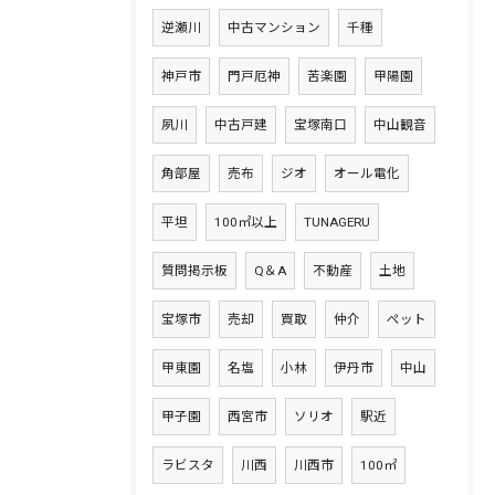
逆瀬川
中古マンション
千種
神戸市
門戸厄神
苦楽園
甲陽園
夙川
中古戸建
宝塚南口
中山観音
角部屋
売布
ジオ
オール電化
平坦
100㎡以上
TUNAGERU
質問掲示板
Q＆A
不動産
土地
宝塚市
売却
買取
仲介
ペット
甲東園
名塩
小林
伊丹市
中山
甲子園
西宮市
ソリオ
駅近
ラビスタ
川西
川西市
100㎡