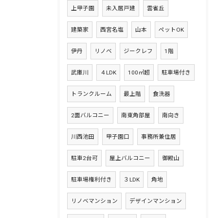
上甲子園
未入居戸建
雲雀丘
建築家
西宮名塩
山本
ペットOK
伊丹
リノベ
ジークレフ
1階
武庫川
４LDK
100㎡超
駐車場付き
トランクルーム
最上階
食洗器
2面バルコニー
南東角部屋
南向き
川西池田
甲子園口
事務所兼住居
駐車2台可
屋上バルコニー
御殿山
駐車場権利付き
３LDK
角地
リノベマンション
デザインマンション