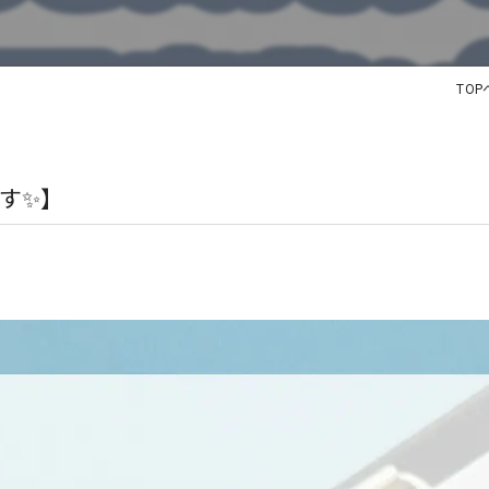
TO
す✨】