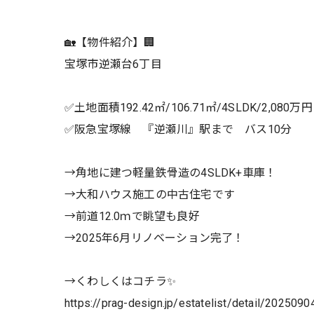
🏡【物件紹介】🏢
宝塚市逆瀬台6丁目
✅土地面積192.42㎡/106.71㎡/4SLDK/2,080万円
✅阪急宝塚線 『逆瀬川』駅まで バス10分
→角地に建つ軽量鉄骨造の4SLDK+車庫！
→大和ハウス施工の中古住宅です
→前道12.0ｍで眺望も良好
→2025年6月リノベーション完了！
→くわしくはコチラ✨
https://prag-design.jp/estatelist/detail/202509