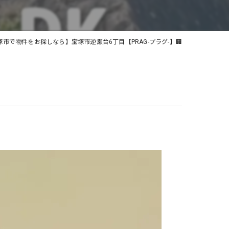
土地
塚市で物件をお探しなら】宝塚市逆瀬台6丁目【PRAG-プラグ-】🏢