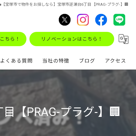
🏡【宝塚市で物件をお探しなら】宝塚市逆瀬台6丁目【PRAG-プラグ-】🏢
こちら！
リノベーションはこちら！
よくある質問
当社の特徴
ブログ
アクセス
不動産買取
コラム
住み替え
【PRAG-プラグ-】🏢
仲介
リノベーション