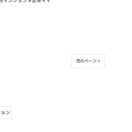
中古マンション #宝塚ママ
次のページ >
ション