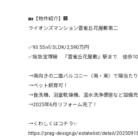
🏡【物件紹介】🏢
ライオンズマンション雲雀丘花屋敷第二
✅93.55㎡/3LDK/2,590万円
✅阪急宝塚線 『雲雀丘花屋敷』駅まで 徒歩1
→南向きの二面バルコニー（南・東）で陽当たり
→ペット飼育可！
→食洗機、浴室乾燥機、温水洗浄便座など設備
→2025年6月リフォーム完了！
→くわしくはコチラ✨
https://prag-design.jp/estatelist/detail/202509