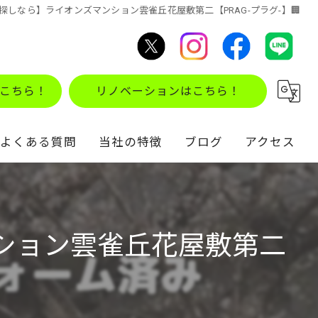
探しなら】ライオンズマンション雲雀丘花屋敷第二【PRAG-プラグ-】🏢
こちら！
リノベーションはこちら！
よくある質問
当社の特徴
ブログ
アクセス
不動産買取
コラム
住み替え
ション雲雀丘花屋敷第二
仲介
リノベーション