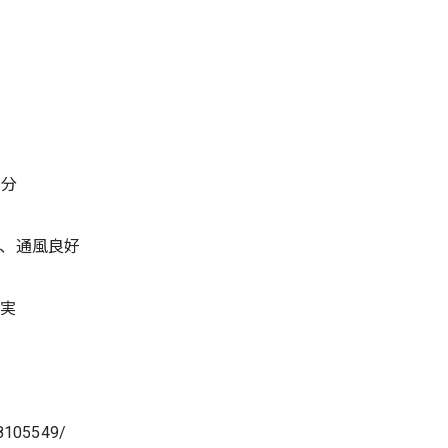
0分
、通風良好
充実
18105549/