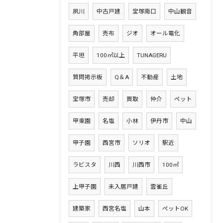
夙川
中古戸建
宝塚南口
中山観音
角部屋
売布
ジオ
オール電化
平坦
100㎡以上
TUNAGERU
質問掲示板
Q＆A
不動産
土地
宝塚市
売却
買取
仲介
ペット
甲東園
名塩
小林
伊丹市
中山
甲子園
西宮市
ソリオ
駅近
ラビスタ
川西
川西市
100㎡
上甲子園
未入居戸建
雲雀丘
建築家
西宮名塩
山本
ペットOK