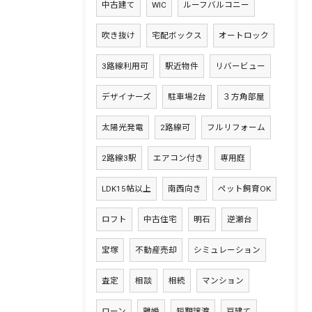
中古建て
WIC
ルーフバルコニー
吹き抜け
宅配ボックス
オートロック
3路線利用可
駅近物件
リバービュー
デザイナーズ
駐車場2台
３方角部屋
太陽光発電
2路線可
フルリフォーム
2路線3駅
エアコン付き
専用庭
LDK15帖以上
南西向き
ペット飼育OK
ロフト
中古住宅
明石
逆瀬台
宝塚
不動産売却
シミュレーション
査定
相談
相続
マンション
ローン
離婚
短期譲渡
戸建て