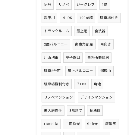
伊丹
リノベ
ジークレフ
1階
武庫川
４LDK
100㎡超
駐車場付き
トランクルーム
最上階
食洗器
2面バルコニー
南東角部屋
南向き
川西池田
甲子園口
事務所兼住居
駐車2台可
屋上バルコニー
御殿山
駐車場権利付き
３LDK
角地
リノベマンション
デザインマンション
未入居物件
3階建て
食洗機
LDK20帖
二面採光
中山寺
床暖房