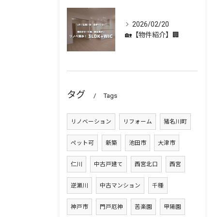
2026/02/20
🏡【物件紹介】🏢
タグ
Tags
リノベーション
リフォーム
猪名川町
ペット可
新築
池田市
大津市
仁川
中古戸建て
西宮北口
西宮
逆瀬川
中古マンション
千種
神戸市
門戸厄神
苦楽園
甲陽園