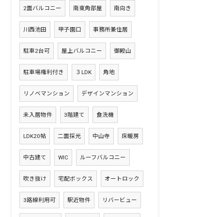
2面バルコニー
南東角部屋
南向き
川西池田
甲子園口
事務所兼住居
駐車2台可
屋上バルコニー
御殿山
駐車場権利付き
３LDK
角地
リノベマンション
デザインマンション
未入居物件
3階建て
食洗機
LDK20帖
二面採光
中山寺
床暖房
中古建て
WIC
ルーフバルコニー
吹き抜け
宅配ボックス
オートロック
3路線利用可
駅近物件
リバービュー