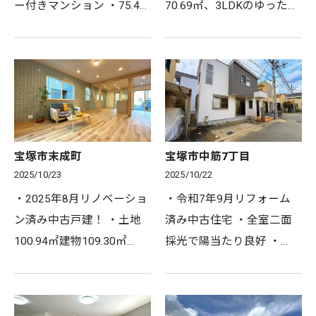
ー付きマンション ・75.48
70.69㎡、3LDKのゆったり
㎡3LDK＋WIC ・2025年2
とした空間 ・ウォークイ
月リノベーション完了！
ンクローゼット、パントリ
・バルコニーから武庫川を
ーなど収納多数 ・エレベ
望むリバービュー ・通
ーターからお部屋までフラ
勤、通学に便利な3路線利
ットで近い距離 ・令和7年
用可…
11…
宝塚市末成町
宝塚市中筋7丁目
2025/10/23
2025/10/22
・2025年8月リノベーショ
・令和7年9月リフォーム
ン済み中古戸建！ ・土地
済み中古住宅 ・全室二面
100.94㎡建物109.30㎡
採光で陽当たり良好 ・
4SLDK ・広々ゆったり22
JR『中山寺』駅徒歩約11
帖のLDK ・大きな納戸も
分の好立地！ ・コンビニ
あり収納充実！ ●●アクセ
徒歩約4分、スーパー徒歩