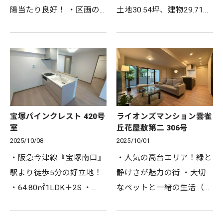
陽当たり良好！ ・区画の
土地30.54坪、建物29.71坪
整った分譲地 ・前面道路
3LDK全居室6帖以上！ ・
は約6m！バス停まで徒歩
2025年8月リノベーション
約2分！ ・土地72.23坪、
完了！ ・コンビニやドラ
建物59.73坪6LDK＋DK全
ッグストアまで徒歩3分の
居室6帖以上 ・二世帯住宅
好立地 ・駐車スペース1台
として…
分あ…
宝塚パインクレスト 420号
ライオンズマンション雲雀
室
丘花屋敷第二 306号
2025/10/08
2025/10/01
・阪急今津線『宝塚南口』
・人気の高台エリア！緑と
駅より徒歩5分の好立地！
静けさが魅力の街 ・大切
・64.80㎡1LDK＋2S ・
なペットと一緒の生活（規
2025年8月リノベーション
約あり） ・87.26㎡3LDK
完了！ ・安心安全なオー
＋WICLDKは17.5帖！ ・