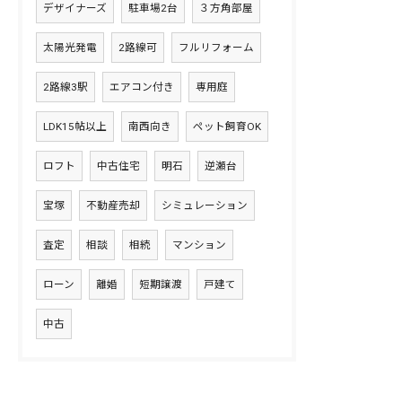
デザイナーズ
駐車場2台
３方角部屋
太陽光発電
2路線可
フルリフォーム
2路線3駅
エアコン付き
専用庭
LDK15帖以上
南西向き
ペット飼育OK
ロフト
中古住宅
明石
逆瀬台
宝塚
不動産売却
シミュレーション
査定
相談
相続
マンション
ローン
離婚
短期譲渡
戸建て
中古