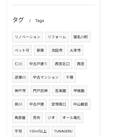
タグ
Tags
リノベーション
リフォーム
猪名川町
ペット可
新築
池田市
大津市
仁川
中古戸建て
西宮北口
西宮
逆瀬川
中古マンション
千種
神戸市
門戸厄神
苦楽園
甲陽園
夙川
中古戸建
宝塚南口
中山観音
角部屋
売布
ジオ
オール電化
平坦
100㎡以上
TUNAGERU