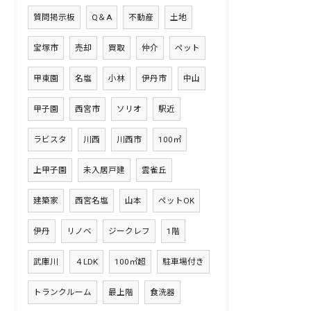
質問掲示板
Q＆A
不動産
土地
宝塚市
売却
買取
仲介
ペット
甲東園
名塩
小林
伊丹市
中山
甲子園
西宮市
ソリオ
駅近
ラビスタ
川西
川西市
100㎡
上甲子園
未入居戸建
雲雀丘
建築家
西宮名塩
山本
ペットOK
伊丹
リノベ
ジークレフ
1階
武庫川
４LDK
100㎡超
駐車場付き
トランクルーム
最上階
食洗器