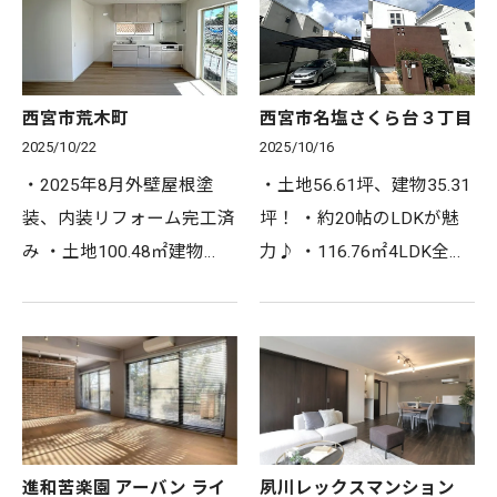
ス●● →阪急今津線『小
約7分！ ・土地95.03㎡建
林』駅まで徒歩17分
物97.29㎡4LDK ・駐車ス
◇◆◇2025年リノベ…
ペース1台…
西宮市荒木町
西宮市名塩さくら台３丁目
2025/10/22
2025/10/16
・2025年8月外壁屋根塗
・土地56.61坪、建物35.31
装、内装リフォーム完工済
坪！ ・約20帖のLDKが魅
み ・土地100.48㎡建物
力♪ ・116.76㎡4LDK全居
92.79㎡3LDK ・駐車縦列2
室6帖以上 ・駐車スペース
台可能！ ・小学校まで徒
並列2台分あり ・南側にウ
歩1分とお子様の通学も安
ッドデッキテラスあり ・
心♪ ・徒歩圏内にスーパ
バス停から徒歩3分 ●●アク
ーや医療施設あり生活環境
セス●● →JR福知山線『西
充実☆ ●…
宮…
進和苦楽園 アーバン ライ
夙川レックスマンション