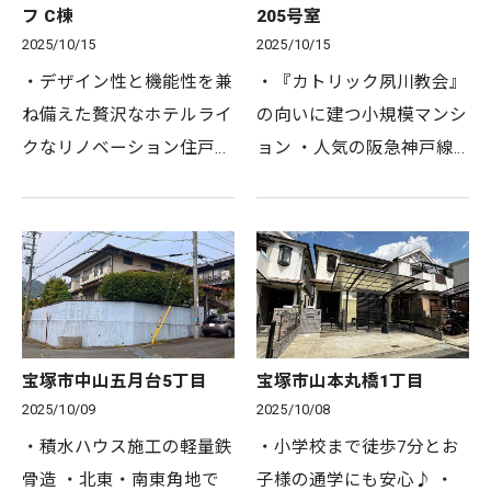
フ C棟
205号室
2025/10/15
2025/10/15
・デザイン性と機能性を兼
・『カトリック夙川教会』
ね備えた贅沢なホテルライ
の向いに建つ小規模マンシ
クなリノベーション住戸！
ョン ・人気の阪急神戸線
・92.16㎡2LDK＋WIC！ ・
『夙川』駅徒歩5分！ ・ゆ
角住戸で明るく風通しの良
ったり広々100.60㎡4LDK
いお部屋です ・平成29年2
・2025年9月リノベーショ
月リノベーション済み ・
ン完了！ ・通勤通学に便
TOYOKITCHEN社製キッチ…
利な3駅3沿線利用可能 ・
春…
宝塚市中山五月台5丁目
宝塚市山本丸橋1丁目
2025/10/09
2025/10/08
・積水ハウス施工の軽量鉄
・小学校まで徒歩7分とお
骨造 ・北東・南東角地で
子様の通学にも安心♪ ・