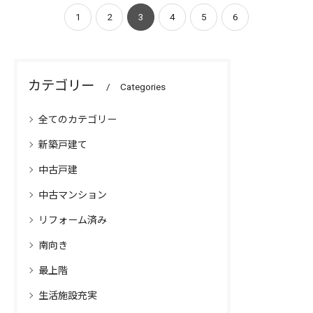
ル電化マンション ・全居
2025年7月リノベーション
1
2
3
4
5
6
室フローリング仕様 ・近
完了 ・南向きの角部屋で
隣にはスーパーなどがあり
陽当たり、通風良好 ・食
大変…
洗機、…
カテゴリー
Categories
全てのカテゴリー
新築戸建て
中古戸建
中古マンション
リフォーム済み
南向き
最上階
生活施設充実