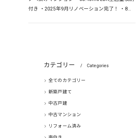
付き ・2025年9月リノベーション完了！ ・8階
部分につき眺望良好 ・トランクルーム完備 ●●
アクセス●● →阪急甲…
カテゴリー
Categories
全てのカテゴリー
新築戸建て
中古戸建
中古マンション
リフォーム済み
南向き