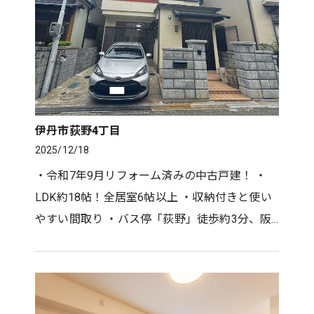
伊丹市荻野4丁目
2025/12/18
・令和7年9月リフォーム済みの中古戸建！ ・
LDK約18帖！全居室6帖以上 ・収納付きと使い
やすい間取り ・バス停「荻野」徒歩約3分、阪
急「伊丹」駅までバス乗車約15分！ ・土地
84.47㎡建物91.123LDK全居室…