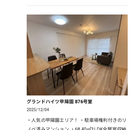
床下にも収納付き ・ペット飼育可！（規約によ
る制限あり） ・敷…
グランドハイツ甲陽園 876号室
2025/12/04
・人気の甲陽園エリア！ ・駐車場権利付きのリ
ノベ済みマンション ・68.40㎡3LDK全居室収納