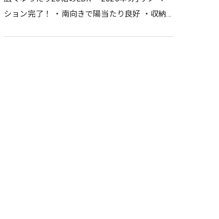
ション完了！ ・南向きで陽当たり良好 ・収納
たっぷり！嬉しいWIC付き ・駐車2台可能です
・阪急今津線『逆瀬川』…