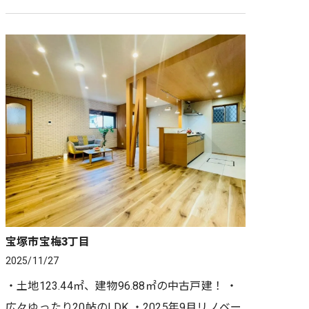
ちらにも好アクセス ・最寄駅「久寿川」駅は徒
歩約8分 ・土地52.1…
宝塚市宝梅3丁目
2025/11/27
・土地123.44㎡、建物96.88㎡の中古戸建！ ・
広々ゆったり20帖のLDK ・2025年9月リノベー