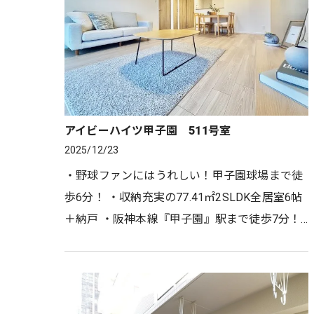
アイビーハイツ甲子園 511号室
2025/12/23
・野球ファンにはうれしい！甲子園球場まで徒
歩6分！ ・収納充実の77.41㎡2SLDK全居室6帖
＋納戸 ・阪神本線『甲子園』駅まで徒歩7分！
・小・中学校も徒歩5分圏内でラクラク通学♪
・周辺商業施設も充実し…