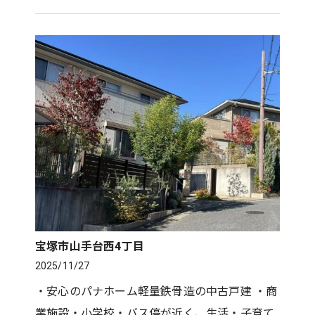
ペット飼育OK！ ・JR・阪急『宝塚』駅より徒
歩7分の好立地！ ・オート…
宝塚市山手台西4丁目
2025/11/27
・安心のパナホーム軽量鉄骨造の中古戸建 ・商
業施設・小学校・バス停が近く、生活・子育て