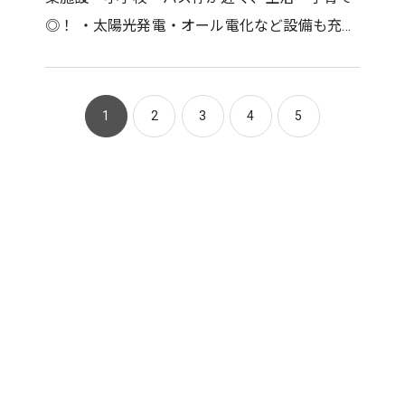
◎！ ・太陽光発電・オール電化など設備も充実
・緑に囲まれつつ、お手入れしやすい庭も魅力
★ ・土地198.53㎡建…
1
2
3
4
5