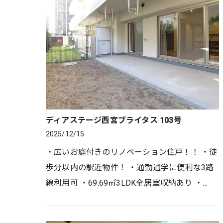
ディアステージ西宮ブライタス 103号
2025/12/15
・広いお庭付きのリノベーション住戸！！ ・徒
歩分以内の駅近物件！ ・通勤通学に便利な3路
線利用可 ・69.69㎡3LDK全居室収納あり ・
2025年9月リノベーション完了！ ・南向きのた
め陽当たり、通風良好 ・…