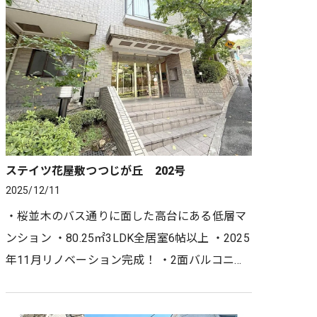
ステイツ花屋敷つつじが丘 202号
2025/12/11
・桜並木のバス通りに面した高台にある低層マ
ンション ・80.25㎡3LDK全居室6帖以上 ・2025
年11月リノベーション完成！ ・2面バルコニー
で陽当たり、通風良好 ・ペット飼育可能（細則
あり） ・外壁はタイ…