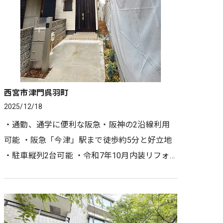
西宮市津門呉羽町
2025/12/18
・通勤、通学に便利な阪急・阪神の2沿線利用
可能 ・阪急「今津」駅まで徒歩約5分と好立地
・駐車縦列2台可能 ・令和7年10月内装リフォ
ーム済み ・LDKは約16帖！各居室6帖以上、二
面採光 ・72.85㎡3LDK全…