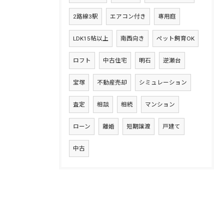
2路線3駅
エアコン付き
専用庭
LDK15帖以上
南西向き
ペット飼育OK
ロフト
中古住宅
明石
逆瀬台
宝塚
不動産売却
シミュレーション
査定
相談
相続
マンション
ローン
離婚
短期譲渡
戸建て
中古