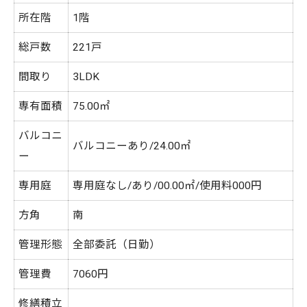
所在階
1階
総戸数
221戸
間取り
3LDK
専有面積
75.00㎡
バルコニ
バルコニーあり/24.00㎡
ー
専用庭
専用庭なし/あり/00.00㎡/使用料000円
方角
南
管理形態
全部委託（日勤）
管理費
7060円
修繕積立