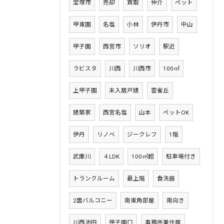
宝塚市
売却
買取
仲介
ペット
甲東園
名塩
小林
伊丹市
中山
甲子園
西宮市
ソリオ
駅近
ラビスタ
川西
川西市
100㎡
上甲子園
未入居戸建
雲雀丘
建築家
西宮名塩
山本
ペットOK
伊丹
リノベ
ジークレフ
1階
武庫川
４LDK
100㎡超
駐車場付き
トランクルーム
最上階
食洗器
2面バルコニー
南東角部屋
南向き
川西池田
甲子園口
事務所兼住居