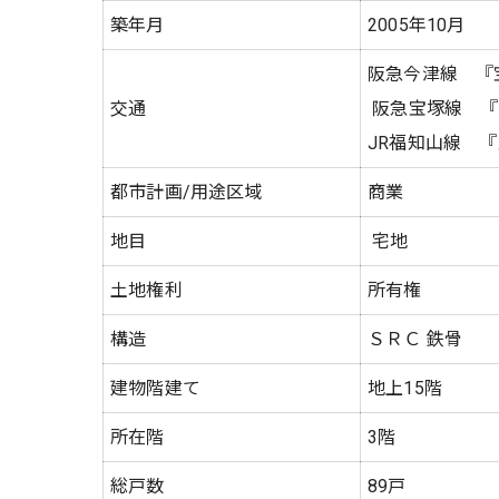
築年月
2005年10月
阪急今津線 『
交通
阪急宝塚線 『
JR福知山線 
都市計画/用途区域
商業
地目
宅地
土地権利
所有権
構造
ＳＲＣ 鉄骨
建物階建て
地上15階
所在階
3階
総戸数
89戸