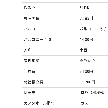
間取り
3LDK
専有面積
72.85㎡
バルコニー
バルコニーあり
バルコニー面積
14.00㎡
方角
南西
管理形態
全部委託
管理費
9,100円
修繕積立費
13,700円
駐車場
有り（機械式：8,0
ガスorオール電化
ガス