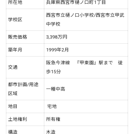
所在地
兵庫県西宮市樋ノ口町1丁目
西宮市立樋ノ口小学校/西宮市立甲武
学校区
中学校
販売価格
3,398万円
築年月
1999年2月
阪急今津線 『甲東園』駅まで 徒
交通
歩15分
都市計画/用途
一種中高
区域
地目
宅地
土地権利
所有権
構造
木造