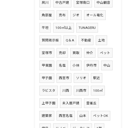
夙川
中古戸建
宝塚南口
中山観音
角部屋
売布
ジオ
オール電化
平坦
100㎡以上
TUNAGERU
質問掲示板
Q＆A
不動産
土地
宝塚市
売却
買取
仲介
ペット
甲東園
名塩
小林
伊丹市
中山
甲子園
西宮市
ソリオ
駅近
ラビスタ
川西
川西市
100㎡
上甲子園
未入居戸建
雲雀丘
建築家
西宮名塩
山本
ペットOK