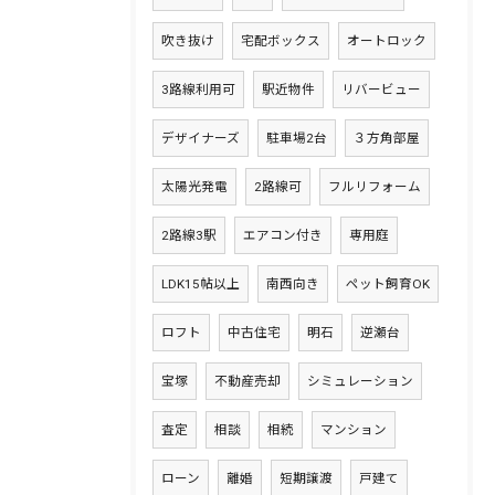
吹き抜け
宅配ボックス
オートロック
3路線利用可
駅近物件
リバービュー
デザイナーズ
駐車場2台
３方角部屋
太陽光発電
2路線可
フルリフォーム
2路線3駅
エアコン付き
専用庭
LDK15帖以上
南西向き
ペット飼育OK
ロフト
中古住宅
明石
逆瀬台
宝塚
不動産売却
シミュレーション
査定
相談
相続
マンション
ローン
離婚
短期譲渡
戸建て