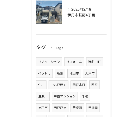
2025/12/18
伊丹市荻野4丁目
タグ
Tags
リノベーション
リフォーム
猪名川町
ペット可
新築
池田市
大津市
仁川
中古戸建て
西宮北口
西宮
逆瀬川
中古マンション
千種
神戸市
門戸厄神
苦楽園
甲陽園