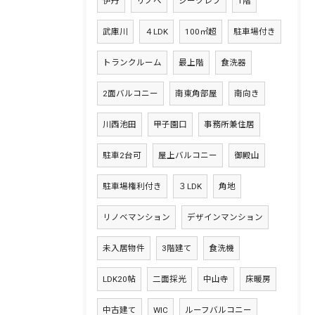
伊丹
リノベ
ジークレフ
1階
武庫川
４LDK
100㎡超
駐車場付き
トランクルーム
最上階
食洗器
2面バルコニー
南東角部屋
南向き
川西池田
甲子園口
事務所兼住居
駐車2台可
屋上バルコニー
御殿山
駐車場権利付き
３LDK
角地
リノベマンション
デザインマンション
未入居物件
3階建て
食洗機
LDK20帖
二面採光
中山寺
床暖房
中古建て
WIC
ルーフバルコニー