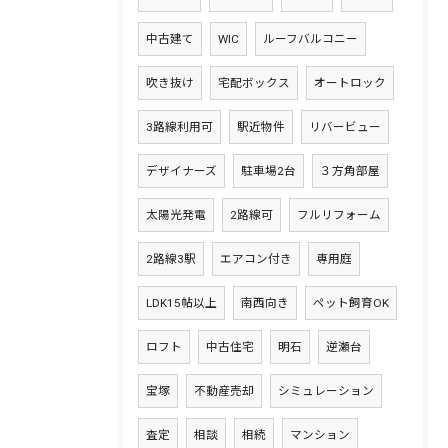
中古建て
WIC
ルーフバルコニー
吹き抜け
宅配ボックス
オートロック
3路線利用可
駅近物件
リバービュー
デザイナーズ
駐車場2台
３方角部屋
太陽光発電
2路線可
フルリフォーム
2路線3駅
エアコン付き
専用庭
LDK15帖以上
南西向き
ペット飼育OK
ロフト
中古住宅
明石
逆瀬台
宝塚
不動産売却
シミュレーション
査定
相談
相続
マンション