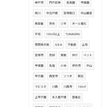
神戸市
門戸厄神
苦楽園
甲陽園
夙川
中古戸建
宝塚南口
中山観音
角部屋
売布
ジオ
オール電化
平坦
100㎡以上
TUNAGERU
質問掲示板
Q＆A
不動産
土地
宝塚市
売却
買取
仲介
ペット
甲東園
名塩
小林
伊丹市
中山
甲子園
西宮市
ソリオ
駅近
ラビスタ
川西
川西市
100㎡
上甲子園
未入居戸建
雲雀丘