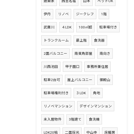
建築家
西宮名塩
山本
ペットOK
伊丹
リノベ
ジークレフ
1階
武庫川
４LDK
100㎡超
駐車場付き
トランクルーム
最上階
食洗器
2面バルコニー
南東角部屋
南向き
川西池田
甲子園口
事務所兼住居
駐車2台可
屋上バルコニー
御殿山
駐車場権利付き
３LDK
角地
リノベマンション
デザインマンション
未入居物件
3階建て
食洗機
LDK20帖
二面採光
中山寺
床暖房