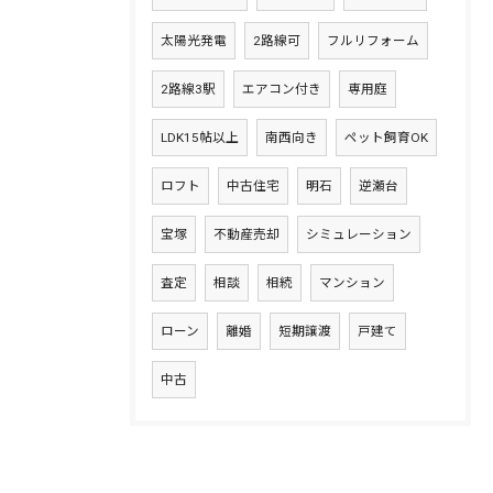
太陽光発電
2路線可
フルリフォーム
2路線3駅
エアコン付き
専用庭
LDK15帖以上
南西向き
ペット飼育OK
ロフト
中古住宅
明石
逆瀬台
宝塚
不動産売却
シミュレーション
査定
相談
相続
マンション
ローン
離婚
短期譲渡
戸建て
中古