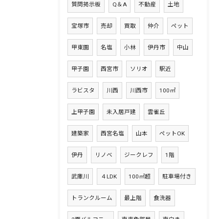
質問掲示板
Q＆A
不動産
土地
宝塚市
売却
買取
仲介
ペット
甲東園
名塩
小林
伊丹市
中山
甲子園
西宮市
ソリオ
駅近
ラビスタ
川西
川西市
100㎡
上甲子園
未入居戸建
雲雀丘
建築家
西宮名塩
山本
ペットOK
伊丹
リノベ
ジークレフ
1階
武庫川
４LDK
100㎡超
駐車場付き
トランクルーム
最上階
食洗器