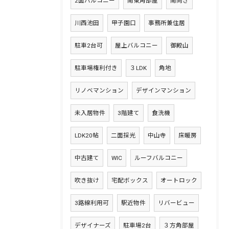
2面バルコニー
南東角部屋
南向き
川西池田
甲子園口
事務所兼住居
駐車2台可
屋上バルコニー
御殿山
駐車場権利付き
３LDK
角地
リノベマンション
デザインマンション
未入居物件
3階建て
食洗機
LDK20帖
二面採光
中山寺
床暖房
中古建て
WIC
ルーフバルコニー
吹き抜け
宅配ボックス
オートロック
3路線利用可
駅近物件
リバービュー
デザイナーズ
駐車場2台
３方角部屋