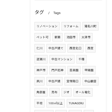
タグ
Tags
リノベーション
リフォーム
猪名川町
ペット可
新築
池田市
大津市
仁川
中古戸建て
西宮北口
西宮
逆瀬川
中古マンション
千種
神戸市
門戸厄神
苦楽園
甲陽園
夙川
中古戸建
宝塚南口
中山観音
角部屋
売布
ジオ
オール電化
平坦
100㎡以上
TUNAGERU