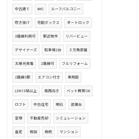
中古建て
WIC
ルーフバルコニー
吹き抜け
宅配ボックス
オートロック
3路線利用可
駅近物件
リバービュー
デザイナーズ
駐車場2台
３方角部屋
太陽光発電
2路線可
フルリフォーム
2路線3駅
エアコン付き
専用庭
LDK15帖以上
南西向き
ペット飼育OK
ロフト
中古住宅
明石
逆瀬台
宝塚
不動産売却
シミュレーション
査定
相談
相続
マンション