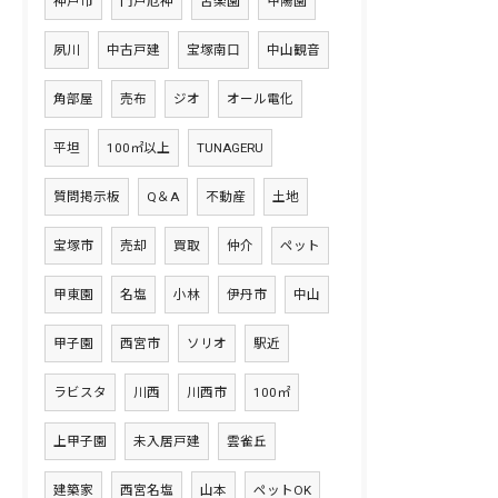
神戸市
門戸厄神
苦楽園
甲陽園
夙川
中古戸建
宝塚南口
中山観音
角部屋
売布
ジオ
オール電化
平坦
100㎡以上
TUNAGERU
質問掲示板
Q＆A
不動産
土地
宝塚市
売却
買取
仲介
ペット
甲東園
名塩
小林
伊丹市
中山
甲子園
西宮市
ソリオ
駅近
ラビスタ
川西
川西市
100㎡
上甲子園
未入居戸建
雲雀丘
建築家
西宮名塩
山本
ペットOK