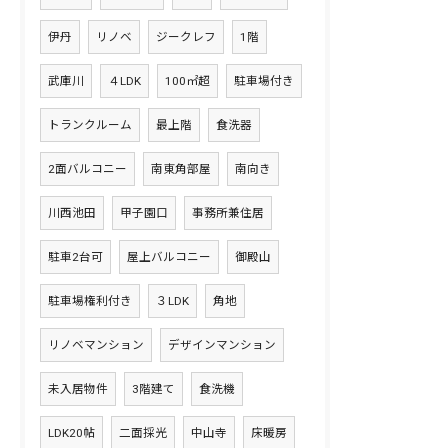
伊丹
リノベ
ジークレフ
1階
武庫川
４LDK
100㎡超
駐車場付き
トランクルーム
最上階
食洗器
2面バルコニー
南東角部屋
南向き
川西池田
甲子園口
事務所兼住居
駐車2台可
屋上バルコニー
御殿山
駐車場権利付き
３LDK
角地
リノベマンション
デザインマンション
未入居物件
3階建て
食洗機
LDK20帖
二面採光
中山寺
床暖房