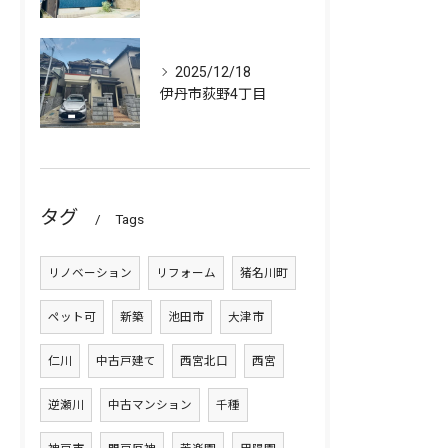
2025/12/18
伊丹市荻野4丁目
タグ
Tags
リノベーション
リフォーム
猪名川町
ペット可
新築
池田市
大津市
仁川
中古戸建て
西宮北口
西宮
逆瀬川
中古マンション
千種